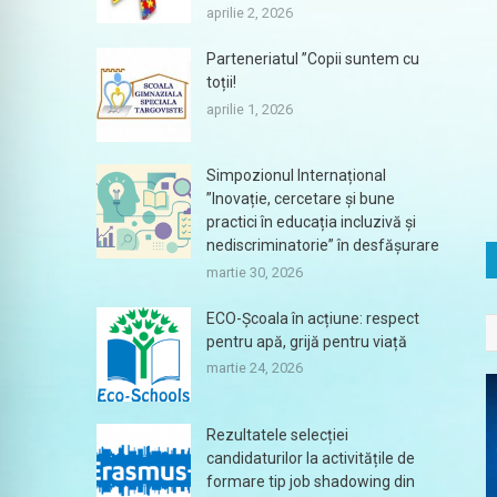
aprilie 2, 2026
Parteneriatul ”Copii suntem cu
toții!
aprilie 1, 2026
Simpozionul Internațional
”Inovație, cercetare și bune
practici în educația incluzivă și
nediscriminatorie” în desfășurare
martie 30, 2026
ECO-Școala în acțiune: respect
pentru apă, grijă pentru viață
martie 24, 2026
Rezultatele selecției
candidaturilor la activitățile de
formare tip job shadowing din