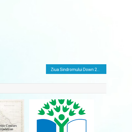
Ziua Sindromului Down 2024 – Activitate poriect eTwining ”Down Syndrome, 21 March Happy – Love”