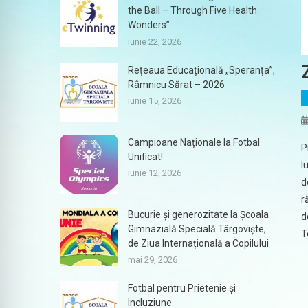
the Ball – Through Five Health
Wonders”
iunie 22, 2026
Rețeaua Educațională „Speranța”,
Râmnicu Sărat – 2026
iunie 15, 2026
Campioane Naționale la Fotbal
P
Unificat!
l
iunie 12, 2026
d
r
Bucurie și generozitate la Școala
d
Gimnazială Specială Târgoviște,
T
de Ziua Internațională a Copilului
mai 29, 2026
Fotbal pentru Prietenie și
Incluziune