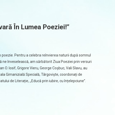
vară În Lumea Poeziei!”
o poezie. Pentru a celebra reînvierea naturii după somnul
să ne înveselească, am sărbătorit Ziua Poeziei prin versuri
n O. Iosif, Grigore Vieru, George Coşbuc, Vali Slavu, au
Școala Gimanizială Specială, Târgoviște, coordonați de
ui de Literație, ,,Educă prin iubire, cu înțelepciune”.