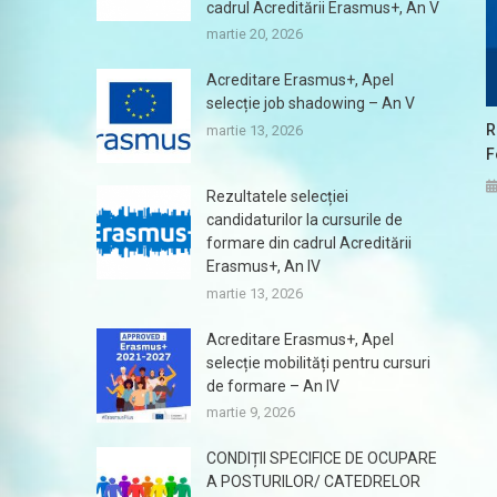
cadrul Acreditării Erasmus+, An V
martie 20, 2026
Acreditare Erasmus+, Apel
selecție job shadowing – An V
R
martie 13, 2026
F
Rezultatele selecției
candidaturilor la cursurile de
formare din cadrul Acreditării
Erasmus+, An IV
martie 13, 2026
Acreditare Erasmus+, Apel
selecție mobilități pentru cursuri
de formare – An IV
martie 9, 2026
CONDIȚII SPECIFICE DE OCUPARE
A POSTURILOR/ CATEDRELOR