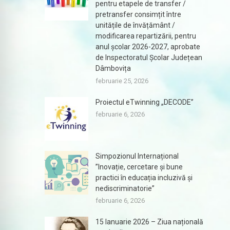
pentru etapele de transfer /
pretransfer consimțit între
unitățile de învățământ /
modificarea repartizării, pentru
anul școlar 2026-2027, aprobate
de Inspectoratul Școlar Județean
Dâmbovița
februarie 25, 2026
Proiectul eTwinning „DECODE”
februarie 6, 2026
Simpozionul Internațional
”Inovație, cercetare și bune
practici în educația incluzivă și
nediscriminatorie”
februarie 6, 2026
15 Ianuarie 2026 – Ziua națională