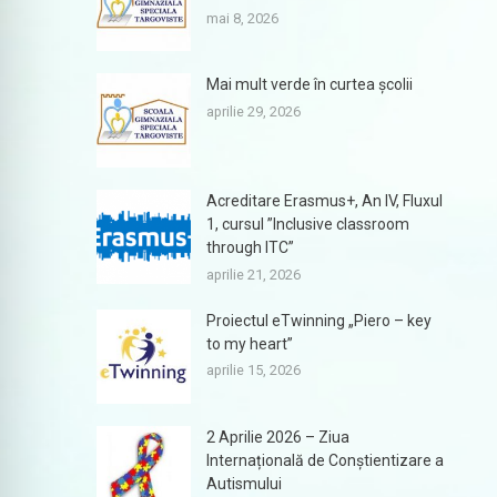
mai 8, 2026
Mai mult verde în curtea școlii
aprilie 29, 2026
Acreditare Erasmus+, An IV, Fluxul
1, cursul ”Inclusive classroom
through ITC”
aprilie 21, 2026
Proiectul eTwinning „Piero – key
to my heart”
aprilie 15, 2026
2 Aprilie 2026 – Ziua
Internațională de Conștientizare a
Autismului