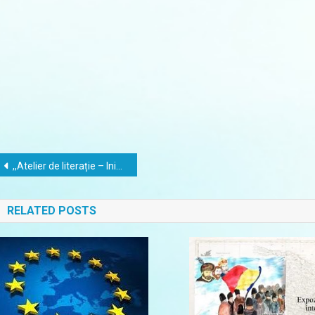
Navigare
,,Atelier de literație – Inimioare, inimioare”
în
RELATED POSTS
articole