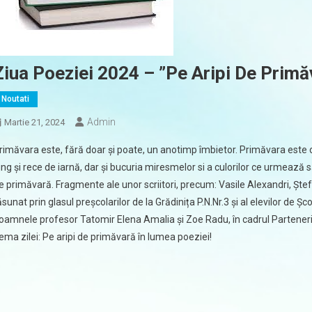
Ziua Poeziei 2024 – ”Pe Aripi De Primă
Noutati
Admin
Martie 21, 2024
rimăvara este, fără doar și poate, un anotimp îmbietor. Primăvara este 
ung și rece de iarnă, dar și bucuria miresmelor si a culorilor ce urmează 
e primăvară. Fragmente ale unor scriitori, precum: Vasile Alexandri, Ştefa
ăsunat prin glasul preșcolarilor de la Grădinița P.N.Nr.3 și al elevilor de 
oamnele profesor Tatomir Elena Amalia și Zoe Radu, în cadrul Parteneriatul
ema zilei: Pe aripi de primăvară în lumea poeziei!