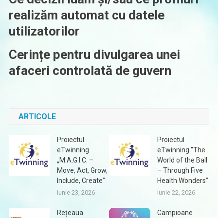
realizăm automat cu datele
utilizatorilor
Cerințe pentru divulgarea unei
afaceri controlată de guvern
ARTICOLE
Proiectul
Proiectul
eTwinning
eTwinning ”The
„M.A.G.I.C. –
World of the Ball
Move, Act, Grow,
– Through Five
Include, Create”
Health Wonders”
iunie 23, 2026
iunie 22, 2026
Rețeaua
Campioane