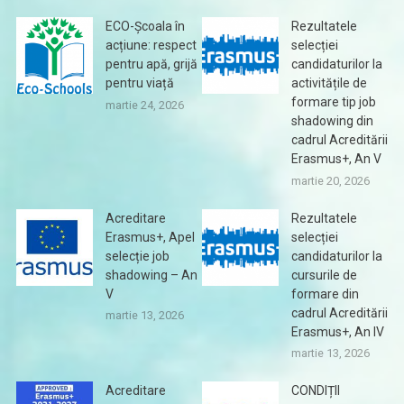
ECO-Școala în
Rezultatele
acțiune: respect
selecției
pentru apă, grijă
candidaturilor la
pentru viață
activitățile de
formare tip job
martie 24, 2026
shadowing din
cadrul Acreditării
Erasmus+, An V
martie 20, 2026
Acreditare
Rezultatele
Erasmus+, Apel
selecției
selecție job
candidaturilor la
shadowing – An
cursurile de
V
formare din
cadrul Acreditării
martie 13, 2026
Erasmus+, An IV
martie 13, 2026
Acreditare
CONDIȚII