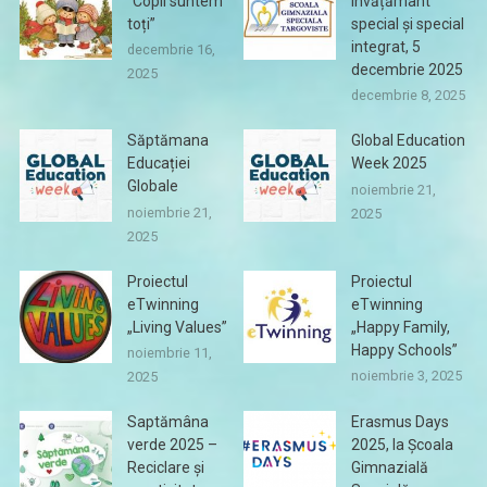
”Copii suntem
învățământ
toți”
special și special
integrat, 5
decembrie 16,
decembrie 2025
2025
decembrie 8, 2025
Săptămana
Global Education
Educației
Week 2025
Globale
noiembrie 21,
noiembrie 21,
2025
2025
Proiectul
Proiectul
eTwinning
eTwinning
„Living Values”
„Happy Family,
Happy Schools”
noiembrie 11,
noiembrie 3, 2025
2025
Saptămâna
Erasmus Days
verde 2025 –
2025, la Școala
Reciclare și
Gimnazială