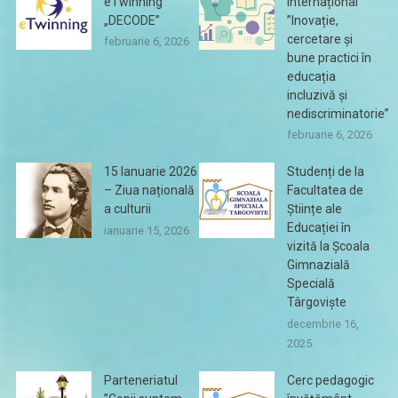
eTwinning
Internațional
„DECODE”
”Inovație,
cercetare și
februarie 6, 2026
bune practici în
educația
incluzivă și
nediscriminatorie”
februarie 6, 2026
15 Ianuarie 2026
Studenți de la
– Ziua națională
Facultatea de
a culturii
Științe ale
Educației în
ianuarie 15, 2026
vizită la Școala
Gimnazială
Specială
Târgoviște
decembrie 16,
2025
Parteneriatul
Cerc pedagogic