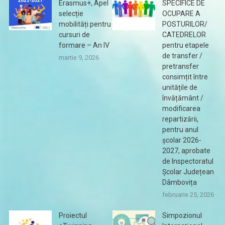
Erasmus+, Apel
SPECIFICE DE
selecție
OCUPARE A
mobilități pentru
POSTURILOR/
cursuri de
CATEDRELOR
formare – An IV
pentru etapele
de transfer /
martie 9, 2026
pretransfer
consimțit între
unitățile de
învățământ /
modificarea
repartizării,
pentru anul
școlar 2026-
2027, aprobate
de Inspectoratul
Școlar Județean
Dâmbovița
februarie 25, 2026
Proiectul
Simpozionul