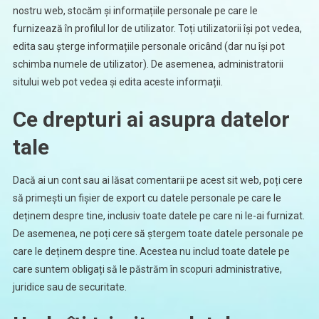
nostru web, stocăm și informațiile personale pe care le
furnizează în profilul lor de utilizator. Toți utilizatorii își pot vedea,
edita sau șterge informațiile personale oricând (dar nu își pot
schimba numele de utilizator). De asemenea, administratorii
sitului web pot vedea și edita aceste informații.
Ce drepturi ai asupra datelor
tale
Dacă ai un cont sau ai lăsat comentarii pe acest sit web, poți cere
să primești un fișier de export cu datele personale pe care le
deținem despre tine, inclusiv toate datele pe care ni le-ai furnizat.
De asemenea, ne poți cere să ștergem toate datele personale pe
care le deținem despre tine. Acestea nu includ toate datele pe
care suntem obligați să le păstrăm în scopuri administrative,
juridice sau de securitate.