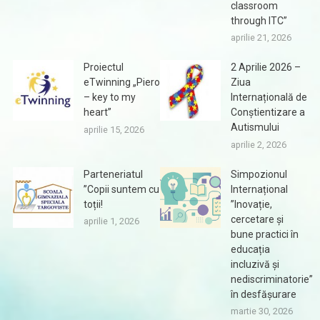
classroom
through ITC”
aprilie 21, 2026
Proiectul
2 Aprilie 2026 –
eTwinning „Piero
Ziua
– key to my
Internațională de
heart”
Conștientizare a
Autismului
aprilie 15, 2026
aprilie 2, 2026
Parteneriatul
Simpozionul
”Copii suntem cu
Internațional
toții!
”Inovație,
cercetare și
aprilie 1, 2026
bune practici în
educația
incluzivă și
nediscriminatorie”
în desfășurare
martie 30, 2026