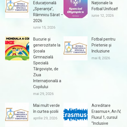
Educațională
Naționale la
„Speranța”,
Fotbal Unificat!
Râmnicu Sărat –
iunie 12, 2026
2026
iunie 15, 2026
Bucurie și
Fotbal pentru
generozitate la
Prietenie și
Școala
Incluziune
Gimnazială
mai 8, 2026
Specială
Târgoviște, de
Ziua
Internațională a
Copilului
mai 29, 2026
Mai mult verde
Acreditare
în curtea școlii
Erasmus+, An IV,
Fluxul 1, cursul
aprilie 29, 2026
”Inclusive