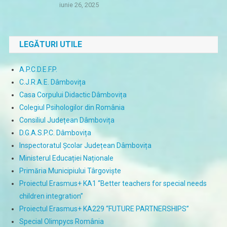
iunie 26, 2025
LEGĂTURI UTILE
A.P.C.D.E.F.P.
C.J.R.A.E. Dâmbovița
Casa Corpului Didactic Dâmbovița
Colegiul Psihologilor din România
Consiliul Județean Dâmbovița
D.G.A.S.P.C. Dâmbovița
Inspectoratul Școlar Județean Dâmbovița
Ministerul Educației Naționale
Primăria Municipiului Târgoviște
Proiectul Erasmus+ KA1 “Better teachers for special needs
children integration”
Proiectul Erasmus+ KA229 “FUTURE PARTNERSHIPS”
Special Olimpycs România