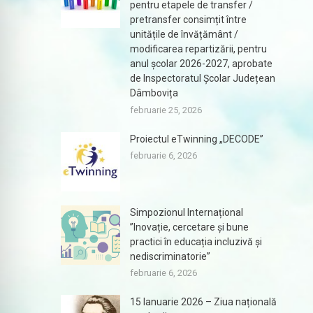
pentru etapele de transfer /
pretransfer consimțit între
unitățile de învățământ /
modificarea repartizării, pentru
anul școlar 2026-2027, aprobate
de Inspectoratul Școlar Județean
Dâmbovița
februarie 25, 2026
Proiectul eTwinning „DECODE”
februarie 6, 2026
Simpozionul Internațional
”Inovație, cercetare și bune
practici în educația incluzivă și
nediscriminatorie”
februarie 6, 2026
15 Ianuarie 2026 – Ziua națională