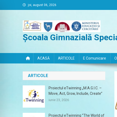
Skip
joi, august 06, 2026
to
content
Școala Gimnazială Specia
ACASĂ
ARTICOLE
E Comunicare
O
ARTICOLE
Proiectul eTwinning „M.A.G.I.C. –
Move, Act, Grow, Include, Create”
iunie 23, 2026
Proiectul eTwinning ”The World of