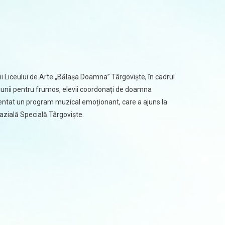
vii Liceului de Arte „Bălașa Doamna” Târgoviște, în cadrul
asiunii pentru frumos, elevii coordonați de doamna
entat un program muzical emoționant, care a ajuns la
mnazială Specială Târgoviște.