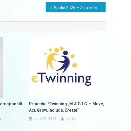
2 Aprilie 2026 – Ziua Internațională de Conștientizare a Autismului
ternațională
Proiectul ETwinning „M.A.G.I.C. – Move,
Act, Grow, Include, Create”
n
iunie 23, 2026
admin