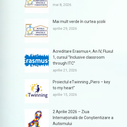
mai 8, 2026
Mai mult verde în curtea școlii
aprilie 29, 2026
Acreditare Erasmus+, An IV, Fluxul
1, cursul ”Inclusive classroom
through ITC”
aprilie 21, 2026
Proiectul eTwinning „Piero – key
to my heart”
aprilie 15, 2026
2 Aprilie 2026 – Ziua
Internațională de Conștientizare a
Autismului