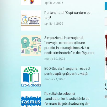
aprilie 2, 2026
Parteneriatul ”Copii suntem cu
toții!
aprilie 1, 2026
Simpozionul Internațional
”Inovație, cercetare și bune
practici în educația incluzivă și
nediscriminatorie” în desfășurare
martie 30, 2026
ECO-Școala în acțiune: respect
pentru apă, grijă pentru viață
martie 24, 2026
3
P
Rezultatele selecției
candidaturilor la activitățile de
formare tip job shadowing din