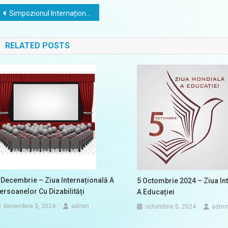
Navigare
Simpozionul Internațional ”Inovație, cercetare și bune practici în educația incluzivă și nediscriminatorie” în desfășurare
în
RELATED POSTS
articole
 Decembrie – Ziua Internațională A
5 Octombrie 2024 – Ziua In
ersoanelor Cu Dizabilități
A Educației
decembrie 3, 2024
admin
octombrie 5, 2024
admi