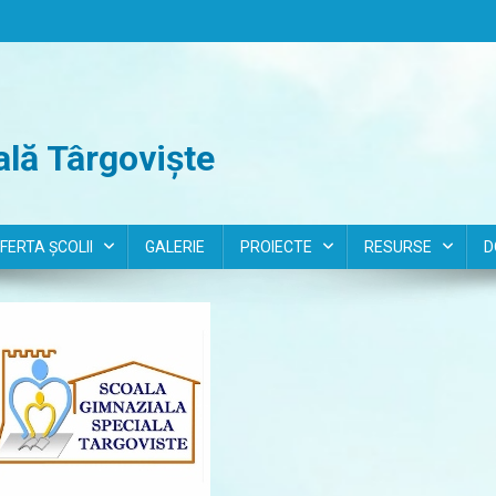
lă Târgoviște
FERTA ȘCOLII
GALERIE
PROIECTE
RESURSE
D