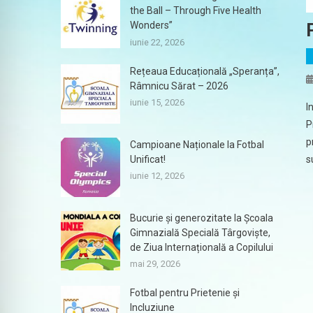
the Ball – Through Five Health
Wonders”
iunie 22, 2026
Rețeaua Educațională „Speranța”,
Râmnicu Sărat – 2026
iunie 15, 2026
I
P
p
Campioane Naționale la Fotbal
Unificat!
s
iunie 12, 2026
Bucurie și generozitate la Școala
Gimnazială Specială Târgoviște,
de Ziua Internațională a Copilului
mai 29, 2026
Fotbal pentru Prietenie și
Incluziune