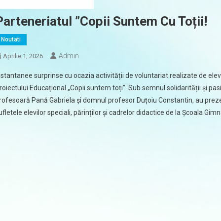
Parteneriatul ”Copii Suntem Cu Toții!
Noutati
Admin
Aprilie 1, 2026
nstantanee surprinse cu ocazia activității de voluntariat realizate de ele
roiectului Educațional „Copii suntem toți”. Sub semnul solidarității și p
rofesoară Pană Gabriela și domnul profesor Duțoiu Constantin, au prez
ufletele elevilor speciali, părinților și cadrelor didactice de la Școala Gi