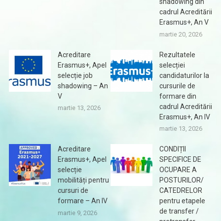
shadowing din
cadrul Acreditării
Erasmus+, An V
martie 20, 2026
Acreditare
Rezultatele
Erasmus+, Apel
selecției
selecție job
candidaturilor la
shadowing – An
cursurile de
V
formare din
cadrul Acreditării
martie 13, 2026
Erasmus+, An IV
martie 13, 2026
Acreditare
CONDIȚII
Erasmus+, Apel
SPECIFICE DE
selecție
OCUPARE A
mobilități pentru
POSTURILOR/
cursuri de
CATEDRELOR
formare – An IV
pentru etapele
de transfer /
martie 9, 2026