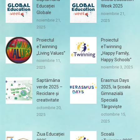
Educației
Week 2025
Globale
noiembrie 21,
noiembrie 21,
2025
2025
Proiectul
Proiectul
eTwinning
eTwinning
„Living Values”
„Happy Family,
Happy Schools”
noiembrie 11,
noiembrie 3, 2025
2025
Saptămâna
Erasmus Days
verde 2025 –
2025, la Școala
Reciclare și
Gimnazială
creativitate
Specială
Târgoviște
octombrie 20,
octombrie 15,
2025
2025
Ziua Educației
Scoală