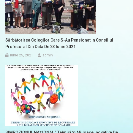
Sărbătorirea Colegilor Care S-Au Pensionat În Consiliul
Profesoral Din Data De 23 Iunie 2021
iunie 25, 2021
admin
SIMPOZIONUL NAȚIONAL ” Tehnici Și Mijloace Inovative De