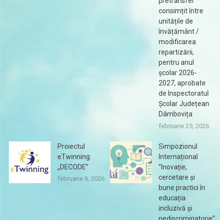
pretransfer
consimțit între
unitățile de
învățământ /
modificarea
repartizării,
pentru anul
școlar 2026-
2027, aprobate
de Inspectoratul
Școlar Județean
Dâmbovița
februarie 25, 2026
Proiectul
Simpozionul
eTwinning
Internațional
„DECODE”
”Inovație,
cercetare și
februarie 6, 2026
bune practici în
educația
incluzivă și
nediscriminatorie”