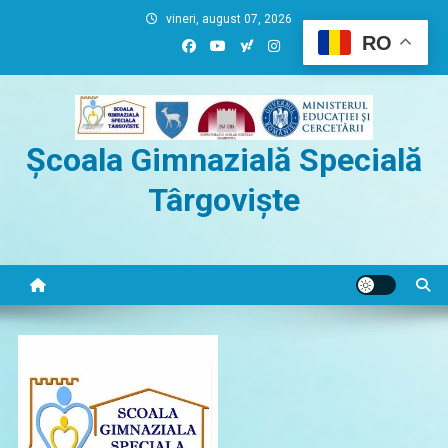
Skip
vineri, august 07, 2026
to
RO
content
Școala Gimnazială Specială
Târgoviște