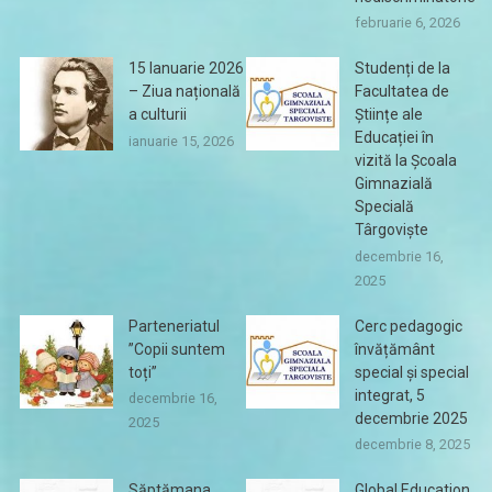
februarie 6, 2026
15 Ianuarie 2026
Studenți de la
– Ziua națională
Facultatea de
a culturii
Științe ale
Educației în
ianuarie 15, 2026
vizită la Școala
Gimnazială
Specială
Târgoviște
decembrie 16,
2025
Parteneriatul
Cerc pedagogic
”Copii suntem
învățământ
toți”
special și special
integrat, 5
decembrie 16,
decembrie 2025
2025
decembrie 8, 2025
Săptămana
Global Education