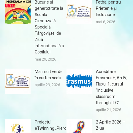
Bucurie și
Fotbal pentru
generozitate la
Prietenie și
Școala
Incluziune
Gimnazială
mai 8, 2026
Specială
Târgoviște, de
Ziua
Internațională a
Copilului
mai 29, 2026
Mai mult verde
Acreditare
în curtea școlii
Erasmus+, An IV,
Fluxul 1, cursul
aprilie 29, 2026
”Inclusive
classroom
through ITC”
aprilie 21, 2026
Proiectul
2 Aprilie 2026 –
eTwinning „Piero
Ziua