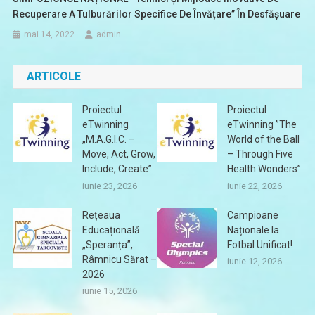
Recuperare A Tulburărilor Specifice De Învățare” În Desfășuare
mai 14, 2022
admin
ARTICOLE
Proiectul
Proiectul
eTwinning
eTwinning ”The
„M.A.G.I.C. –
World of the Ball
Move, Act, Grow,
– Through Five
Include, Create”
Health Wonders”
iunie 23, 2026
iunie 22, 2026
Rețeaua
Campioane
Educațională
Naționale la
„Speranța”,
Fotbal Unificat!
Râmnicu Sărat –
iunie 12, 2026
2026
iunie 15, 2026