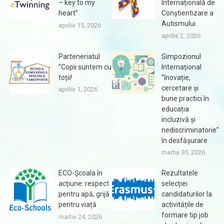
– key to my
Internațională de
heart”
Conștientizare a
Autismului
aprilie 15, 2026
aprilie 2, 2026
Parteneriatul
Simpozionul
”Copii suntem cu
Internațional
toții!
”Inovație,
cercetare și
aprilie 1, 2026
bune practici în
educația
incluzivă și
nediscriminatorie”
în desfășurare
martie 30, 2026
ECO-Școala în
Rezultatele
acțiune: respect
selecției
pentru apă, grijă
candidaturilor la
pentru viață
activitățile de
formare tip job
martie 24, 2026