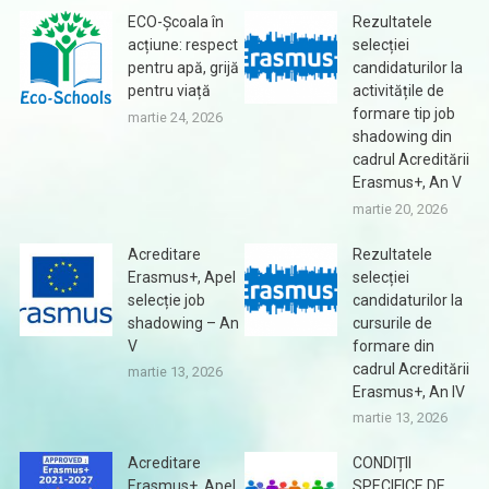
ECO-Școala în
Rezultatele
acțiune: respect
selecției
pentru apă, grijă
candidaturilor la
pentru viață
activitățile de
formare tip job
martie 24, 2026
shadowing din
cadrul Acreditării
Erasmus+, An V
martie 20, 2026
Acreditare
Rezultatele
Erasmus+, Apel
selecției
selecție job
candidaturilor la
shadowing – An
cursurile de
V
formare din
cadrul Acreditării
martie 13, 2026
Erasmus+, An IV
martie 13, 2026
Acreditare
CONDIȚII
Erasmus+, Apel
SPECIFICE DE