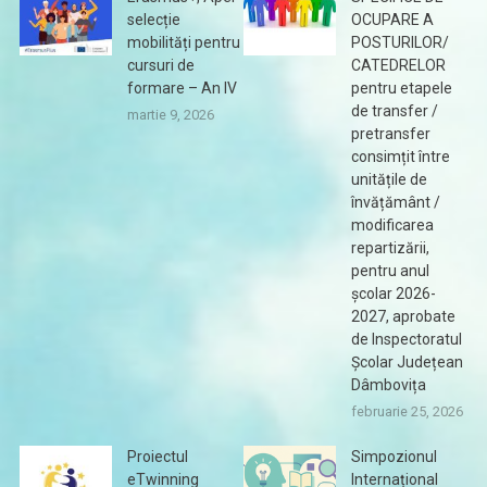
selecție
OCUPARE A
mobilități pentru
POSTURILOR/
cursuri de
CATEDRELOR
formare – An IV
pentru etapele
de transfer /
martie 9, 2026
pretransfer
consimțit între
unitățile de
învățământ /
modificarea
repartizării,
pentru anul
școlar 2026-
2027, aprobate
de Inspectoratul
Școlar Județean
Dâmbovița
februarie 25, 2026
Proiectul
Simpozionul
eTwinning
Internațional