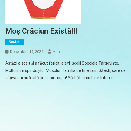
Moș Crăciun Există!!!
Noutati
Admin
Decembrie 19, 2024
Astăzi a sosit și a făcut fericiți elevii Școlii Speciale Târgoviște.
Mulțumim spiridușilor Moșului- familia de tineri din Găești, care de
câțiva ani nu îi uită pe copiii noștri! Sărbători cu bine tuturor!