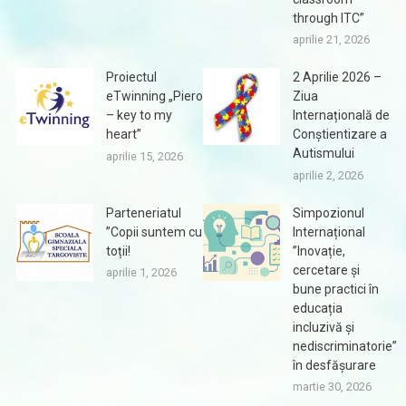
through ITC”
aprilie 21, 2026
Proiectul
2 Aprilie 2026 –
eTwinning „Piero
Ziua
– key to my
Internațională de
heart”
Conștientizare a
Autismului
aprilie 15, 2026
aprilie 2, 2026
Parteneriatul
Simpozionul
”Copii suntem cu
Internațional
toții!
”Inovație,
cercetare și
aprilie 1, 2026
bune practici în
educația
incluzivă și
nediscriminatorie”
în desfășurare
martie 30, 2026