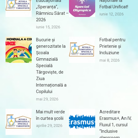
Educațională
Naționale la
„Speranța”,
Fotbal Unificat!
Râmnicu Sărat –
iunie 12, 2026
2026
iunie 15, 2026
Bucurie și
Fotbal pentru
generozitate la
Prietenie și
Școala
Incluziune
Gimnazială
mai 8, 2026
Specială
Târgoviște, de
Ziua
Internațională a
Copilului
mai 29, 2026
Mai mult verde
Acreditare
în curtea școlii
Erasmus+, An IV,
Fluxul 1, cursul
aprilie 29, 2026
”Inclusive
classroom