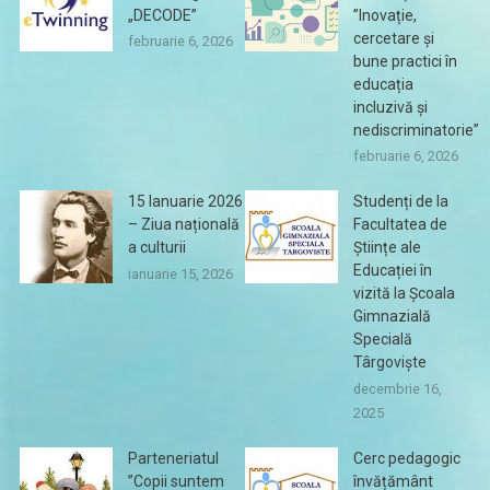
„DECODE”
”Inovație,
cercetare și
februarie 6, 2026
bune practici în
educația
incluzivă și
nediscriminatorie”
februarie 6, 2026
15 Ianuarie 2026
Studenți de la
– Ziua națională
Facultatea de
a culturii
Științe ale
Educației în
ianuarie 15, 2026
vizită la Școala
Gimnazială
Specială
Târgoviște
decembrie 16,
2025
Parteneriatul
Cerc pedagogic
”Copii suntem
învățământ