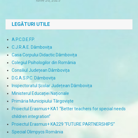
iunie 26, 2025
LEGĂTURI UTILE
A.P.C.D.E.F.P.
C.J.R.A.E. Dâmbovița
Casa Corpului Didactic Dâmbovița
Colegiul Psihologilor din România
Consiliul Județean Dâmbovița
D.G.A.S.P.C. Dâmbovița
Inspectoratul Școlar Județean Dâmbovița
Ministerul Educației Naționale
Primăria Municipiului Târgoviște
Proiectul Erasmus+ KA1 “Better teachers for special needs
children integration”
Proiectul Erasmus+ KA229 “FUTURE PARTNERSHIPS”
Special Olimpycs România