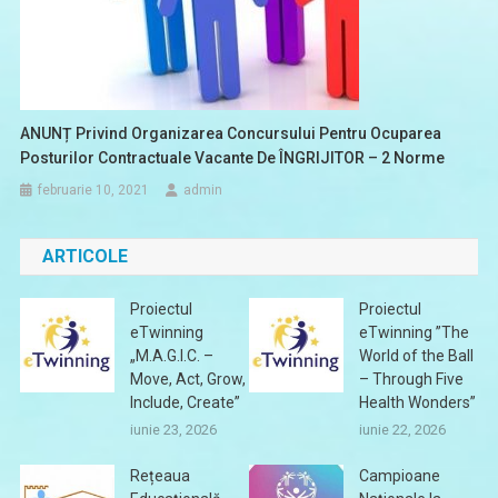
ANUNȚ Privind Organizarea Concursului Pentru Ocuparea
Posturilor Contractuale Vacante De ÎNGRIJITOR – 2 Norme
februarie 10, 2021
admin
ARTICOLE
Proiectul
Proiectul
eTwinning
eTwinning ”The
„M.A.G.I.C. –
World of the Ball
Move, Act, Grow,
– Through Five
Include, Create”
Health Wonders”
iunie 23, 2026
iunie 22, 2026
Rețeaua
Campioane