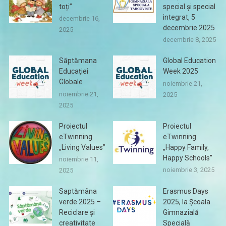
toți”
special și special
integrat, 5
decembrie 16,
decembrie 2025
2025
decembrie 8, 2025
Săptămana
Global Education
Educației
Week 2025
Globale
noiembrie 21,
noiembrie 21,
2025
2025
Proiectul
Proiectul
eTwinning
eTwinning
„Living Values”
„Happy Family,
Happy Schools”
noiembrie 11,
noiembrie 3, 2025
2025
Saptămâna
Erasmus Days
verde 2025 –
2025, la Școala
Reciclare și
Gimnazială
creativitate
Specială