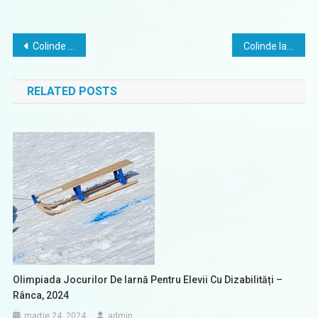
Navigare
Colinde la Inspectoratul Școlar Județean Dâmbovița
Colinde la Consiliul Județean Dâmbovița
în
RELATED POSTS
articole
Olimpiada Jocurilor De Iarnă Pentru Elevii Cu Dizabilități –
Rânca, 2024
martie 24, 2024
admin