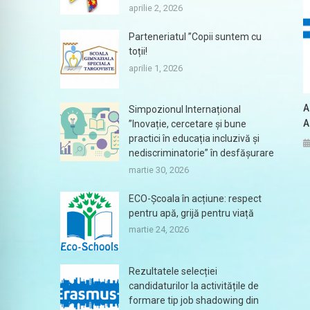
aprilie 2, 2026
Parteneriatul ”Copii suntem cu
toții!
aprilie 1, 2026
A
Simpozionul Internațional
A
”Inovație, cercetare și bune
practici în educația incluzivă și
nediscriminatorie” în desfășurare
martie 30, 2026
ECO-Școala în acțiune: respect
pentru apă, grijă pentru viață
martie 24, 2026
Rezultatele selecției
candidaturilor la activitățile de
formare tip job shadowing din