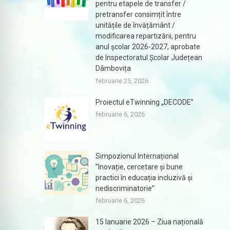
pentru etapele de transfer /
pretransfer consimțit între
unitățile de învățământ /
modificarea repartizării, pentru
anul școlar 2026-2027, aprobate
de Inspectoratul Școlar Județean
Dâmbovița
februarie 25, 2026
Proiectul eTwinning „DECODE”
februarie 6, 2026
Simpozionul Internațional
”Inovație, cercetare și bune
practici în educația incluzivă și
nediscriminatorie”
februarie 6, 2026
15 Ianuarie 2026 – Ziua națională