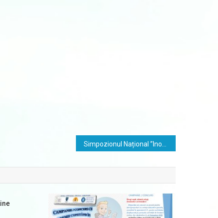
Simpozionul Național ”Inovație, cercetare și bune practici în învățământul special și special integrat” în desfășurare
ine