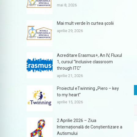
mai 8, 2026
Mai mult verde în curtea școlii
aprilie 29, 2026
Acreditare Erasmus+, An IV, Fluxul
1, cursul ”Inclusive classroom
through ITC”
aprilie 21, 2026
Proiectul eTwinning „Piero – key
to my heart”
aprilie 15, 2026
2 Aprilie 2026 – Ziua
Internațională de Conștientizare a
Autismului