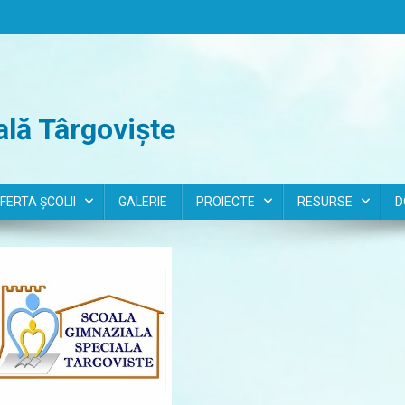
lă Târgoviște
FERTA ȘCOLII
GALERIE
PROIECTE
RESURSE
D