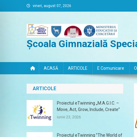
Skip
vineri, august 07, 2026
to
content
Școala Gimnazială Specia
ACASĂ
ARTICOLE
E Comunicare
O
ARTICOLE
Proiectul eTwinning „M.A.G.I.C. –
Move, Act, Grow, Include, Create”
iunie 23, 2026
Proiectul eTwinning ”The World of