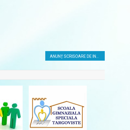
ANUNȚ SCRISOARE DE INTENȚIE pentru achiziție ,,SERVICIU DE TRANSPORT SI MANIPULARE MARFĂ” publicat in SEAP cu nr. ADV1418576