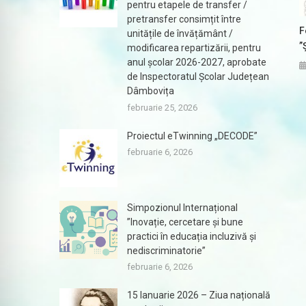
pentru etapele de transfer /
pretransfer consimțit între
F
unitățile de învățământ /
”
modificarea repartizării, pentru
anul școlar 2026-2027, aprobate
de Inspectoratul Școlar Județean
Dâmbovița
februarie 25, 2026
Proiectul eTwinning „DECODE”
februarie 6, 2026
Simpozionul Internațional
”Inovație, cercetare și bune
practici în educația incluzivă și
nediscriminatorie”
februarie 6, 2026
15 Ianuarie 2026 – Ziua națională