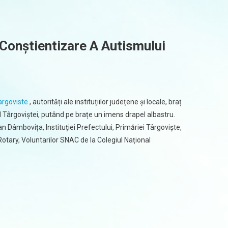
 Conștientizare A Autismului
argoviste
, autorități ale instituțiilor județene și locale, braț
ul Târgoviștei, putând pe brațe un imens drapel albastru.
n Dâmbovița, Instituției Prefectului, Primăriei Târgoviște,
tary, Voluntarilor SNAC de la Colegiul Național