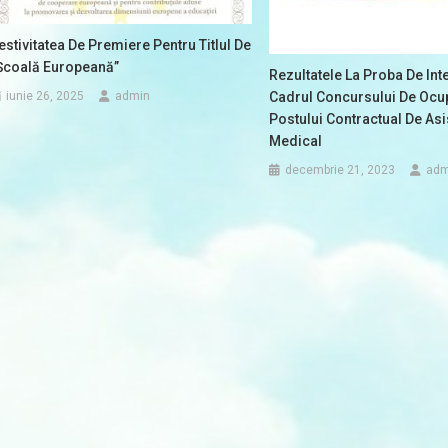
estivitatea De Premiere Pentru Titlul De
Școală Europeană”
Rezultatele La Proba De Inte
Cadrul Concursului De Ocu
iunie 26, 2025
admin
Postului Contractual De Asi
Medical
decembrie 21, 2023
adm