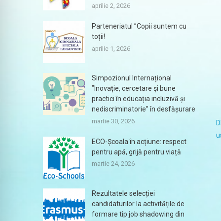
aprilie 2, 2026
Parteneriatul ”Copii suntem cu
toții!
aprilie 1, 2026
Simpozionul Internațional
”Inovație, cercetare și bune
practici în educația incluzivă și
nediscriminatorie” în desfășurare
martie 30, 2026
D
u
ECO-Școala în acțiune: respect
pentru apă, grijă pentru viață
martie 24, 2026
Rezultatele selecției
candidaturilor la activitățile de
formare tip job shadowing din