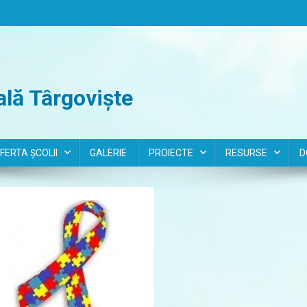
lă Târgoviște
FERTA ȘCOLII
GALERIE
PROIECTE
RESURSE
D