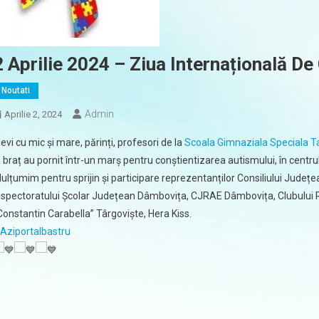
2 Aprilie 2024 – Ziua Internațională De
Noutati
Admin
Aprilie 2, 2024
levi cu mic și mare, părinți, profesori de la
Scoala Gimnaziala Speciala T
a braț au pornit într-un marș pentru conștientizarea autismului, în centr
ulțumim pentru sprijin și participare reprezentanților Consiliului Județea
nspectoratului Școlar Județean Dâmbovița, CJRAE Dâmbovița, Clubului Ro
Constantin Carabella” Târgoviște, Hera Kiss.
Aziportalbastru