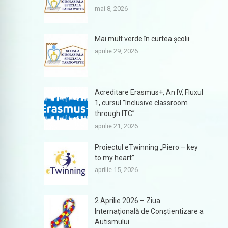
mai 8, 2026
Mai mult verde în curtea școlii
aprilie 29, 2026
Acreditare Erasmus+, An IV, Fluxul
1, cursul ”Inclusive classroom
through ITC”
aprilie 21, 2026
Proiectul eTwinning „Piero – key
to my heart”
aprilie 15, 2026
2 Aprilie 2026 – Ziua
Internațională de Conștientizare a
Autismului