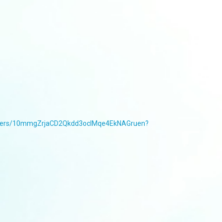
folders/10mmgZrjaCD2Qkdd3ocIMqe4EkNAGruen?