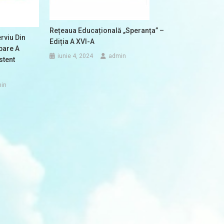
Rețeaua Educațională „Speranța” –
rviu Din
Ediția A XVI-A
pare A
iunie 4, 2024
admin
stent
in