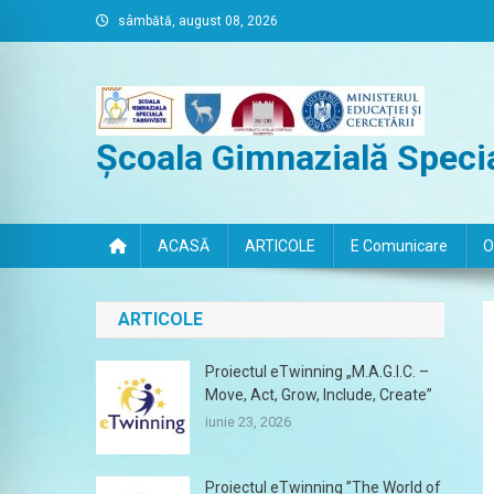
Skip
sâmbătă, august 08, 2026
to
content
Școala Gimnazială Specia
ACASĂ
ARTICOLE
E Comunicare
O
ARTICOLE
Proiectul eTwinning „M.A.G.I.C. –
Move, Act, Grow, Include, Create”
iunie 23, 2026
Proiectul eTwinning ”The World of