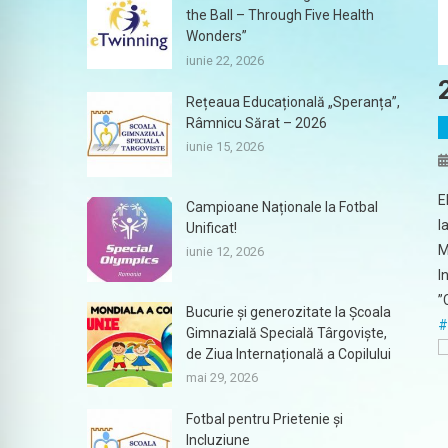
the Ball – Through Five Health
Wonders”
iunie 22, 2026
Rețeaua Educațională „Speranța”,
Râmnicu Sărat – 2026
iunie 15, 2026
E
Campioane Naționale la Fotbal
l
Unificat!
M
iunie 12, 2026
I
”
Bucurie și generozitate la Școala
#
Gimnazială Specială Târgoviște,
de Ziua Internațională a Copilului
mai 29, 2026
Fotbal pentru Prietenie și
Incluziune