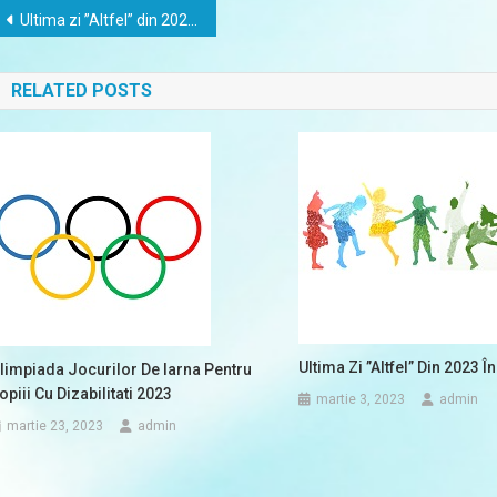
Navigare
Ultima zi ”Altfel” din 2023 în aer liber
în
RELATED POSTS
articole
Ultima Zi ”Altfel” Din 2023 Î
limpiada Jocurilor De Iarna Pentru
opiii Cu Dizabilitati 2023
martie 3, 2023
admin
martie 23, 2023
admin