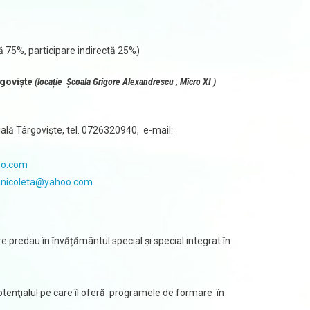
ă 75%, participare indirectă 25%)
govişt
e (locație Școala Grigore Alexandrescu , Micro XI )
lă Târgovişte, tel. 0726320940, e-mail:
oo.com
nicoleta@yahoo.com
 predau în învățământul special și special integrat în
 potenţialul pe care îl oferă programele de formare în