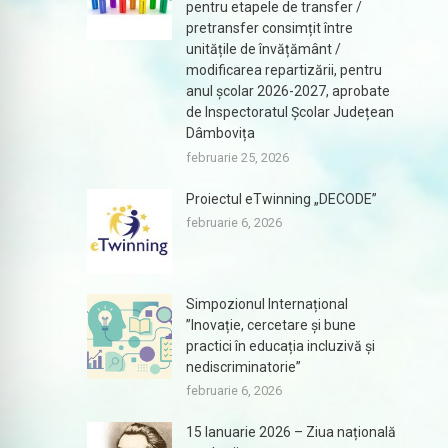
pentru etapele de transfer /
pretransfer consimțit între
unitățile de învățământ /
modificarea repartizării, pentru
anul școlar 2026-2027, aprobate
de Inspectoratul Școlar Județean
Dâmbovița
februarie 25, 2026
Proiectul eTwinning „DECODE”
februarie 6, 2026
Simpozionul Internațional
”Inovație, cercetare și bune
practici în educația incluzivă și
nediscriminatorie”
februarie 6, 2026
15 Ianuarie 2026 – Ziua națională