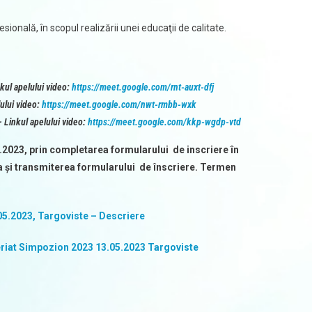
ională, în scopul realizării unei educaţii de calitate.
kul apelului video:
https://meet.google.com/rnt-auxt-dfj
lului video:
https://meet.google.com/nwt-rmbb-wxk
 – Linkul apelului video:
https://meet.google.com/kkp-wgdp-vtd
4.2023, prin completarea formularului de inscriere în
 și transmiterea formularului de înscriere. Termen
.2023, Targoviste – Descriere
iat Simpozion 2023 13.05.2023 Targoviste