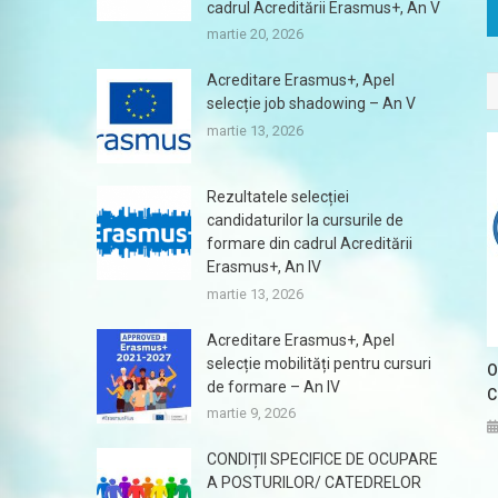
cadrul Acreditării Erasmus+, An V
martie 20, 2026
Acreditare Erasmus+, Apel
selecție job shadowing – An V
martie 13, 2026
Rezultatele selecției
candidaturilor la cursurile de
formare din cadrul Acreditării
Erasmus+, An IV
martie 13, 2026
Acreditare Erasmus+, Apel
selecție mobilități pentru cursuri
O
de formare – An IV
C
martie 9, 2026
CONDIȚII SPECIFICE DE OCUPARE
A POSTURILOR/ CATEDRELOR