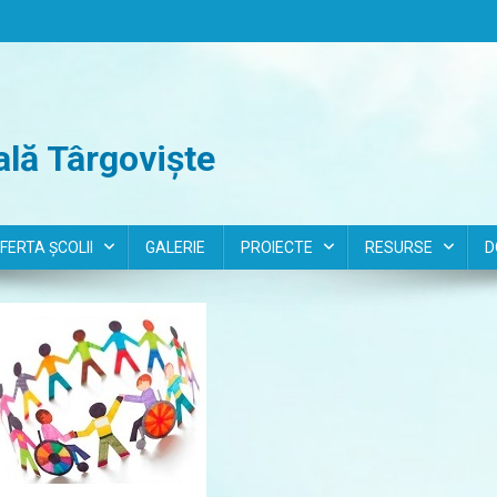
lă Târgoviște
FERTA ȘCOLII
GALERIE
PROIECTE
RESURSE
D