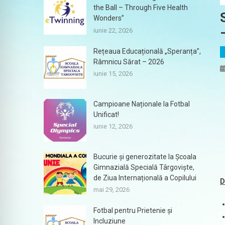
the Ball – Through Five Health
Wonders”
iunie 22, 2026
Rețeaua Educațională „Speranța”,
Râmnicu Sărat – 2026
iunie 15, 2026
Campioane Naționale la Fotbal
Unificat!
iunie 12, 2026
Bucurie și generozitate la Școala
Gimnazială Specială Târgoviște,
de Ziua Internațională a Copilului
D
mai 29, 2026
Fotbal pentru Prietenie și
Incluziune