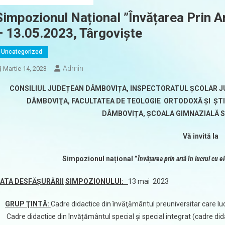
Simpozionul Național ”Învățarea Prin Ar
– 13.05.2023, Târgoviște
Uncategorized
Admin
Martie 14, 2023
CONSILIUL JUDEȚEAN DÂMBOVIȚA,
INSPECTORATUL ŞCOLAR J
DÂMBOVIŢA,
FACULTATEA DE TEOLOGIE ORTODOXĂ ȘI ȘT
DÂMBOVIȚA,
ȘCOALA GIMNAZIALĂ 
V
ă invită la
Simpozionul național ”
Învățarea prin artă în lucrul cu e
ATA DESFĂȘURĂRII
SIMPOZIONULUI:
13 mai 2023
GRUP ŢINTĂ:
Cadre didactice din învăţământul preuniversitar care lu
Cadre didactice din învățământul special şi special integrat (cadre didac