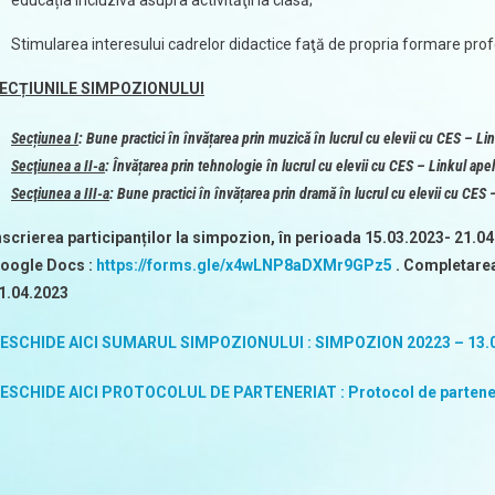
educația incluzivă asupra activităţii la clasă;
Stimularea interesului cadrelor didactice faţă de propria formare profes
ECȚIUNILE SIMPOZIONULUI
Secțiunea I
: Bune practici în învățarea prin muzică în lucrul cu elevii cu CES –
Lin
Secţiunea a II-a
: Învățarea prin tehnologie în lucrul cu elevii cu CES – Linkul ape
Secţiunea a III-a
: Bune practici în învățarea prin dramă în lucrul cu elevii cu CES
nscrierea participanților la simpozion, în perioada 15.03.2023- 21.0
oogle Docs :
https://forms.gle/x4wLNP8aDXMr9GPz5
. Completarea
1.04.2023
ESCHIDE AICI SUMARUL SIMPOZIONULUI : SIMPOZION 20223 – 13.05
ESCHIDE AICI PROTOCOLUL DE PARTENERIAT : Protocol de partener