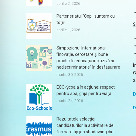
aprilie 2, 2026
Parteneriatul ”Copii suntem cu
toții!
S
aprilie 1, 2026
Simpozionul Internațional
”Inovație, cercetare și bune
practici în educația incluzivă și
Î
nediscriminatorie” în desfășurare
G
martie 30, 2026
2
ECO-Școala în acțiune: respect
pentru apă, grijă pentru viață
D
martie 24, 2026
D
Rezultatele selecției
candidaturilor la activitățile de
formare tip job shadowing din