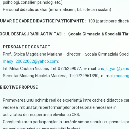
psihologi, consilieri psihologi etc.)
Personal didactic auxiliar (informaticieni, bibliotecari școlari)
NUM
Ă
R DE CADRE DIDACTICE PARTICIPANTE
:
100 (participare direct
OCUL DESFĂŞURĂRII ACTIVITĂŢII
:
Școala Gimnazială Specială Târ
PERSOANE
DE
CONTACT:
Prof. Stoica Magdalena Mariana – director – Școala Gimnazială Specia
mady_20022002@yahoo.com
;
Inf. Mihai Cristian Nicolae, Tel.:0726259077, e- mail
cris_t_yan@yah
Secretar Mosang Nicoleta Marilena, Tel.0729961390, e- mail
mosang
BIECTIVE PROPUSE
Promovarea unui schimb real de experiență între cadrele didactice care
vederea îmbunătățirii performanțelor profesionale necesare în
activitatea de recuperare a elevilor cu CES;
Conştientizarea participanţilor la lucrările simpozionului cu privire la