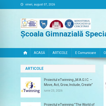
Skip
vineri, august 07, 2026
to
content
Școala Gimnazială Specia
ACASĂ
ARTICOLE
E Comunicare
O
ARTICOLE
Proiectul eTwinning „M.A.G.I.C. –
Move, Act, Grow, Include, Create”
iunie 23, 2026
Proiectul eTwinning ”The World of