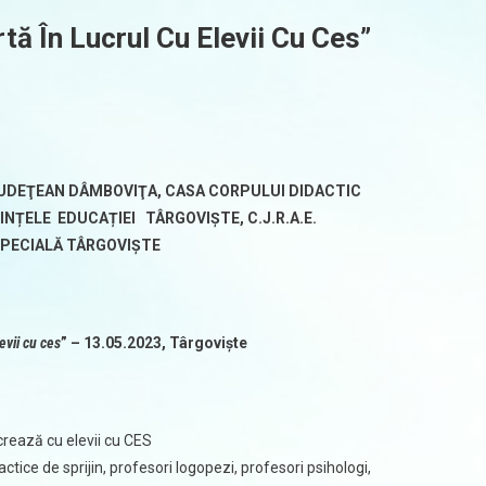
tă În Lucrul Cu Elevii Cu Ces”
UDEŢEAN DÂMBOVIŢA,
CASA CORPULUI DIDACTIC
IINȚELE EDUCAȚIEI TÂRGOVIȘTE,
C.J.R.A.E.
SPECIALĂ TÂRGOVIȘTE
levii cu ces
” – 13.05.2023, Târgoviște
crează cu elevii cu CES
tice de sprijin, profesori logopezi, profesori psihologi,