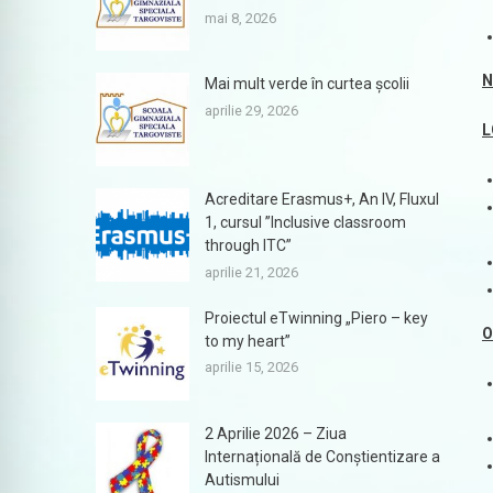
mai 8, 2026
Mai mult verde în curtea școlii
aprilie 29, 2026
L
Acreditare Erasmus+, An IV, Fluxul
1, cursul ”Inclusive classroom
through ITC”
aprilie 21, 2026
Proiectul eTwinning „Piero – key
O
to my heart”
aprilie 15, 2026
2 Aprilie 2026 – Ziua
Internațională de Conștientizare a
Autismului