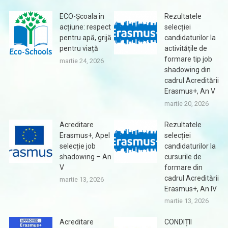
ECO-Școala în
Rezultatele
acțiune: respect
selecției
pentru apă, grijă
candidaturilor la
pentru viață
activitățile de
formare tip job
martie 24, 2026
shadowing din
cadrul Acreditării
Erasmus+, An V
martie 20, 2026
Acreditare
Rezultatele
Erasmus+, Apel
selecției
selecție job
candidaturilor la
shadowing – An
cursurile de
V
formare din
cadrul Acreditării
martie 13, 2026
Erasmus+, An IV
martie 13, 2026
Acreditare
CONDIȚII