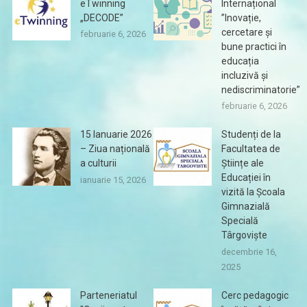
eTwinning
Internațional
„DECODE”
”Inovație,
cercetare și
februarie 6, 2026
bune practici în
educația
incluzivă și
nediscriminatorie”
februarie 6, 2026
15 Ianuarie 2026
Studenți de la
– Ziua națională
Facultatea de
a culturii
Științe ale
Educației în
ianuarie 15, 2026
vizită la Școala
Gimnazială
Specială
Târgoviște
decembrie 16,
2025
Parteneriatul
Cerc pedagogic