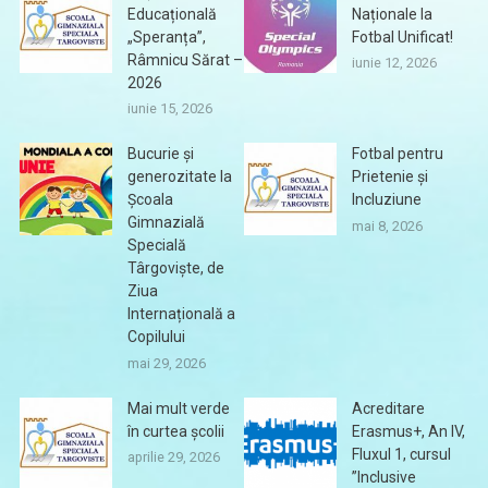
Educațională
Naționale la
„Speranța”,
Fotbal Unificat!
Râmnicu Sărat –
iunie 12, 2026
2026
iunie 15, 2026
Bucurie și
Fotbal pentru
generozitate la
Prietenie și
Școala
Incluziune
Gimnazială
mai 8, 2026
Specială
Târgoviște, de
Ziua
Internațională a
Copilului
mai 29, 2026
Mai mult verde
Acreditare
în curtea școlii
Erasmus+, An IV,
Fluxul 1, cursul
aprilie 29, 2026
”Inclusive