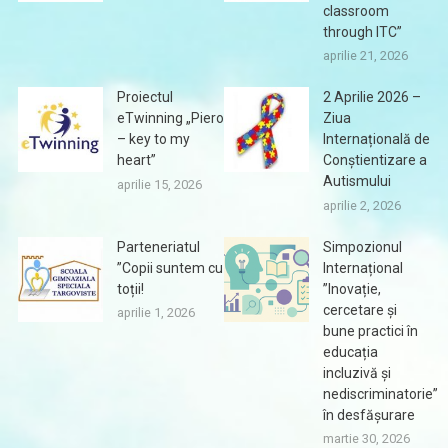
classroom
through ITC”
aprilie 21, 2026
Proiectul
2 Aprilie 2026 –
eTwinning „Piero
Ziua
– key to my
Internațională de
heart”
Conștientizare a
Autismului
aprilie 15, 2026
aprilie 2, 2026
Parteneriatul
Simpozionul
”Copii suntem cu
Internațional
toții!
”Inovație,
cercetare și
aprilie 1, 2026
bune practici în
educația
incluzivă și
nediscriminatorie”
în desfășurare
martie 30, 2026