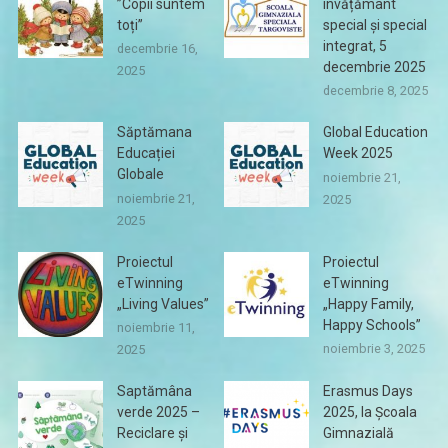
”Copii suntem
învățământ
toți”
special și special
integrat, 5
decembrie 16,
decembrie 2025
2025
decembrie 8, 2025
Săptămana
Global Education
Educației
Week 2025
Globale
noiembrie 21,
noiembrie 21,
2025
2025
Proiectul
Proiectul
eTwinning
eTwinning
„Living Values”
„Happy Family,
Happy Schools”
noiembrie 11,
noiembrie 3, 2025
2025
Saptămâna
Erasmus Days
verde 2025 –
2025, la Școala
Reciclare și
Gimnazială