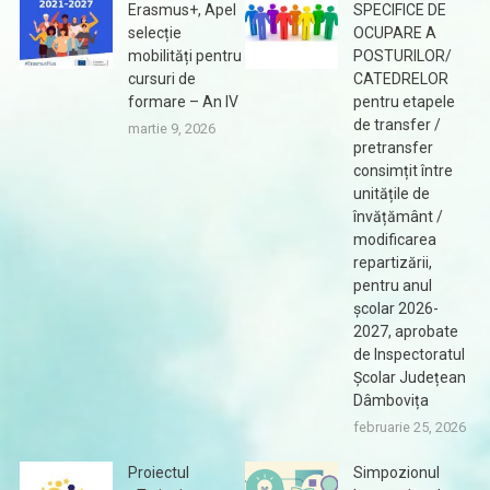
Erasmus+, Apel
SPECIFICE DE
selecție
OCUPARE A
mobilități pentru
POSTURILOR/
cursuri de
CATEDRELOR
formare – An IV
pentru etapele
de transfer /
martie 9, 2026
pretransfer
consimțit între
unitățile de
învățământ /
modificarea
repartizării,
pentru anul
școlar 2026-
2027, aprobate
de Inspectoratul
Școlar Județean
Dâmbovița
februarie 25, 2026
Proiectul
Simpozionul