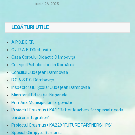
iunie 26, 2025
LEGĂTURI UTILE
A.P.C.D.E.F.P.
C.J.R.A.E. Dâmbovița
Casa Corpului Didactic Dâmbovița
Colegiul Psihologilor din România
Consiliul Județean Dâmbovița
D.G.A.S.P.C. Dâmbovița
Inspectoratul Școlar Județean Dâmbovița
Ministerul Educației Naționale
Primăria Municipiului Târgoviște
Proiectul Erasmus+ KA1 “Better teachers for special needs
children integration”
Proiectul Erasmus+ KA229 “FUTURE PARTNERSHIPS”
Special Olimpycs România