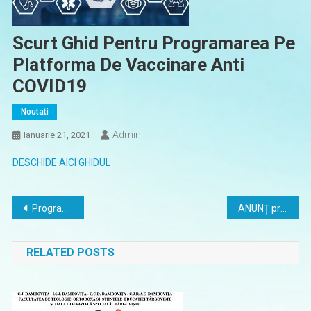
Scurt Ghid Pentru Programarea Pe
Platforma De Vaccinare Anti
COVID19
Noutati
Admin
Ianuarie 21, 2021
DESCHIDE AICI GHIDUL
Navigare
Programare pentru vaccinare împotriva coronavirus (Covid-19)
ANUNȚ privind organizarea concursului pentru ocuparea posturilor contractuale vacante de ÎNGRIJITOR – 2 norme
în
RELATED POSTS
articole