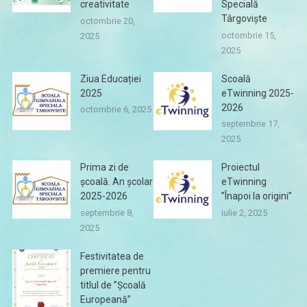
creativitate
Specială
Târgoviște
octombrie 20,
octombrie 15,
2025
2025
Ziua Educației
Scoală
2025
eTwinning 2025-
2026
octombrie 6, 2025
septembrie 17,
2025
Prima zi de
Proiectul
școală. An școlar
eTwinning
2025-2026
”Înapoi la origini”
septembrie 8,
iulie 2, 2025
2025
Festivitatea de
premiere pentru
titlul de ”Școală
Europeană”