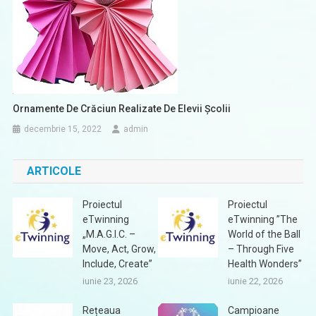
Ornamente De Crăciun Realizate De Elevii Școlii
decembrie 15, 2022
admin
ARTICOLE
Proiectul
Proiectul
eTwinning
eTwinning ”The
„M.A.G.I.C. –
World of the Ball
Move, Act, Grow,
– Through Five
Include, Create”
Health Wonders”
iunie 23, 2026
iunie 22, 2026
Rețeaua
Campioane