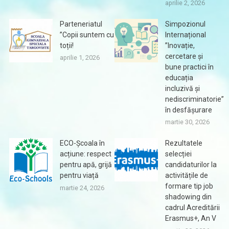
aprilie 2, 2026
Parteneriatul
Simpozionul
”Copii suntem cu
Internațional
toții!
”Inovație,
cercetare și
aprilie 1, 2026
bune practici în
educația
incluzivă și
nediscriminatorie”
în desfășurare
martie 30, 2026
ECO-Școala în
Rezultatele
acțiune: respect
selecției
pentru apă, grijă
candidaturilor la
pentru viață
activitățile de
formare tip job
martie 24, 2026
shadowing din
cadrul Acreditării
Erasmus+, An V