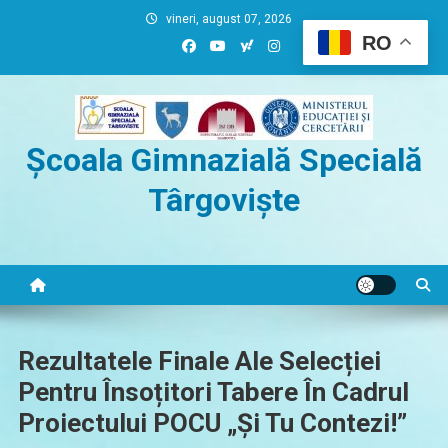
Skip
vineri, august 07, 2026
to
RO
content
Școala Gimnazială Specială
Târgoviște
Rezultatele Finale Ale Selecției
Pentru Însoțitori Tabere În Cadrul
Proiectului POCU „Și Tu Contezi!”