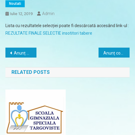
Noutati
Admin
Iulie 12, 2019
Lista cu rezultatele selecției poate fi descărcată accesând link-ul :
REZULTATE FINALE SELECTIE insotitori tabere
Navigare
Anunț Apel 3 – Selecție Externă
Anunț concursuri pentru ocuparea unor posturi vacante de îngrijitor și bibliotecar
în
RELATED POSTS
articole