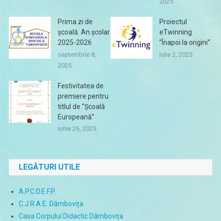
2025
Prima zi de
Proiectul
școală. An școlar
eTwinning
2025-2026
”Înapoi la origini”
septembrie 8,
iulie 2, 2025
2025
Festivitatea de
premiere pentru
titlul de ”Școală
Europeană”
iunie 26, 2025
LEGĂTURI UTILE
A.P.C.D.E.F.P.
C.J.R.A.E. Dâmbovița
Casa Corpului Didactic Dâmbovița