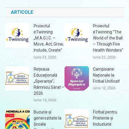
ARTICOLE
Proiectul
Proiectul
eTwinning
eTwinning ”The
„M.A.G.I.C. –
World of the Ball
Move, Act, Grow,
– Through Five
Include, Create”
Health Wonders”
iunie 23, 2026
iunie 22, 2026
Rețeaua
Campioane
Educațională
Naționale la
„Speranța”,
Fotbal Unificat!
Râmnicu Sărat –
iunie 12, 2026
2026
iunie 15, 2026
Bucurie și
Fotbal pentru
generozitate la
Prietenie și
Școala
Incluziune