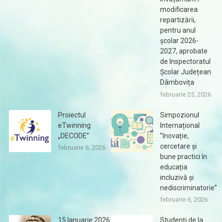
modificarea
repartizării,
pentru anul
școlar 2026-
2027, aprobate
de Inspectoratul
Școlar Județean
Dâmbovița
februarie 25, 2026
Proiectul
Simpozionul
eTwinning
Internațional
„DECODE”
”Inovație,
cercetare și
februarie 6, 2026
bune practici în
educația
incluzivă și
nediscriminatorie”
februarie 6, 2026
15 Ianuarie 2026
Studenți de la