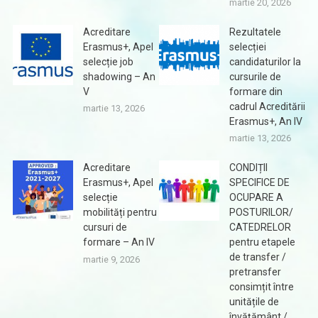
martie 20, 2026
Acreditare
Rezultatele
Erasmus+, Apel
selecției
selecție job
candidaturilor la
shadowing – An
cursurile de
V
formare din
cadrul Acreditării
martie 13, 2026
Erasmus+, An IV
martie 13, 2026
Acreditare
CONDIȚII
Erasmus+, Apel
SPECIFICE DE
selecție
OCUPARE A
mobilități pentru
POSTURILOR/
cursuri de
CATEDRELOR
formare – An IV
pentru etapele
de transfer /
martie 9, 2026
pretransfer
consimțit între
unitățile de
învățământ /