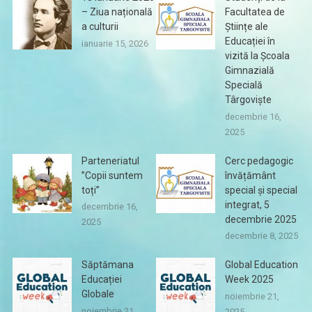
– Ziua națională
Facultatea de
a culturii
Științe ale
Educației în
ianuarie 15, 2026
vizită la Școala
Gimnazială
Specială
Târgoviște
decembrie 16,
2025
Parteneriatul
Cerc pedagogic
”Copii suntem
învățământ
toți”
special și special
integrat, 5
decembrie 16,
decembrie 2025
2025
decembrie 8, 2025
Săptămana
Global Education
Educației
Week 2025
Globale
noiembrie 21,
noiembrie 21,
2025