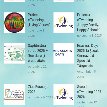
2025
Proiectul
Proiectul
eTwinning
eTwinning
„Living Values”
„Happy Family,
Happy Schools”
noiembrie 11,
noiembrie 3, 2025
2025
Saptămâna
Erasmus Days
verde 2025 –
2025, la Școala
Reciclare și
Gimnazială
creativitate
Specială
Târgoviște
octombrie 20,
octombrie 15,
2025
2025
Ziua Educației
Scoală
2025
eTwinning 2025-
2026
octombrie 6, 2025
septembrie 17,