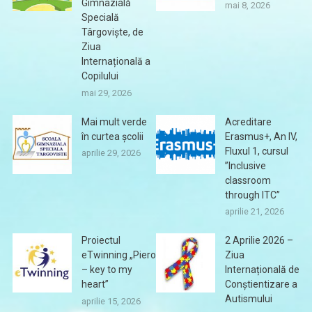
Gimnazială
mai 8, 2026
Specială
Târgoviște, de
Ziua
Internațională a
Copilului
mai 29, 2026
Mai mult verde
Acreditare
în curtea școlii
Erasmus+, An IV,
Fluxul 1, cursul
aprilie 29, 2026
”Inclusive
classroom
through ITC”
aprilie 21, 2026
Proiectul
2 Aprilie 2026 –
eTwinning „Piero
Ziua
– key to my
Internațională de
heart”
Conștientizare a
Autismului
aprilie 15, 2026