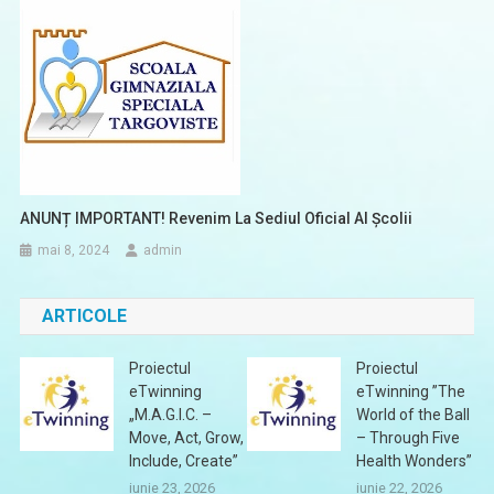
ANUNȚ IMPORTANT! Revenim La Sediul Oficial Al Școlii
mai 8, 2024
admin
ARTICOLE
Proiectul
Proiectul
eTwinning
eTwinning ”The
„M.A.G.I.C. –
World of the Ball
Move, Act, Grow,
– Through Five
Include, Create”
Health Wonders”
iunie 23, 2026
iunie 22, 2026