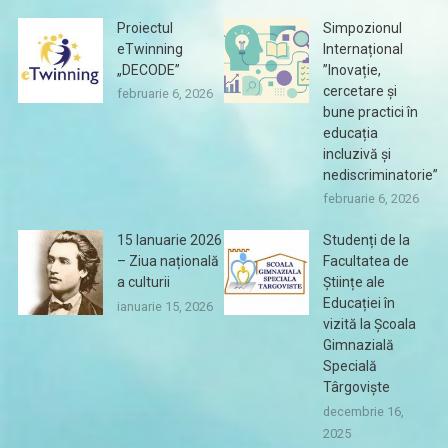
Proiectul
Simpozionul
eTwinning
Internațional
„DECODE”
”Inovație,
cercetare și
februarie 6, 2026
bune practici în
educația
incluzivă și
nediscriminatorie”
februarie 6, 2026
15 Ianuarie 2026
Studenți de la
– Ziua națională
Facultatea de
a culturii
Științe ale
Educației în
ianuarie 15, 2026
vizită la Școala
Gimnazială
Specială
Târgoviște
decembrie 16,
2025