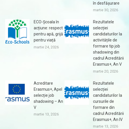
în desfășurare
martie 30, 2026
ECO-Școala în
Rezultatele
acțiune: respect
selecției
pentru apă, grijă
candidaturilor la
pentru viață
activitățile de
formare tip job
martie 24, 2026
shadowing din
cadrul Acreditării
Erasmus+, An V
martie 20, 2026
Acreditare
Rezultatele
Erasmus+, Apel
selecției
selecție job
candidaturilor la
shadowing – An
cursurile de
V
formare din
cadrul Acreditării
martie 13, 2026
Erasmus+, An IV
martie 13, 2026