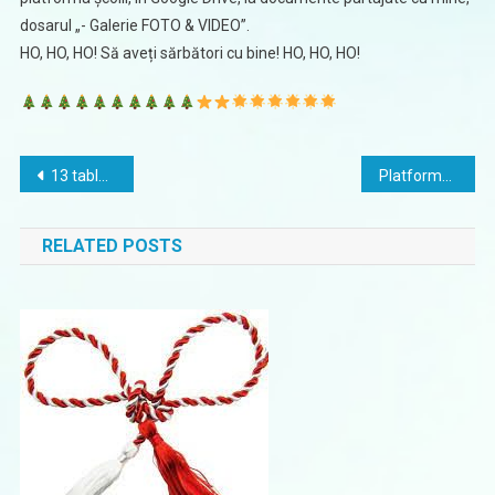
dosarul „- Galerie FOTO & VIDEO”.
HO, HO, HO! Să aveți sărbători cu bine! HO, HO, HO!
Navigare
13 tablete pentru cadrele didactice de terapii specifice pentru utilizarea aplicațiilor dedicate orelor de logopedie sau psihodiagnoză
Platforma națională de informare despre vaccinarea COVID-19
în
RELATED POSTS
articole