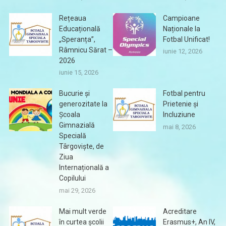
Rețeaua
Campioane
Educațională
Naționale la
„Speranța”,
Fotbal Unificat!
Râmnicu Sărat –
iunie 12, 2026
2026
iunie 15, 2026
Bucurie și
Fotbal pentru
generozitate la
Prietenie și
Școala
Incluziune
Gimnazială
mai 8, 2026
Specială
Târgoviște, de
Ziua
Internațională a
Copilului
mai 29, 2026
Mai mult verde
Acreditare
în curtea școlii
Erasmus+, An IV,