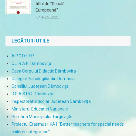
titlul de ”Școală
Europeană”
iunie 26, 2025
LEGĂTURI UTILE
A.P.C.D.E.F.P.
C.J.R.A.E. Dâmbovița
Casa Corpului Didactic Dâmbovița
Colegiul Psihologilor din România
Consiliul Județean Dâmbovița
D.G.A.S.P.C. Dâmbovița
Inspectoratul Școlar Județean Dâmbovița
Ministerul Educației Naționale
Primăria Municipiului Târgoviște
Proiectul Erasmus+ KA1 “Better teachers for special needs
children integration”