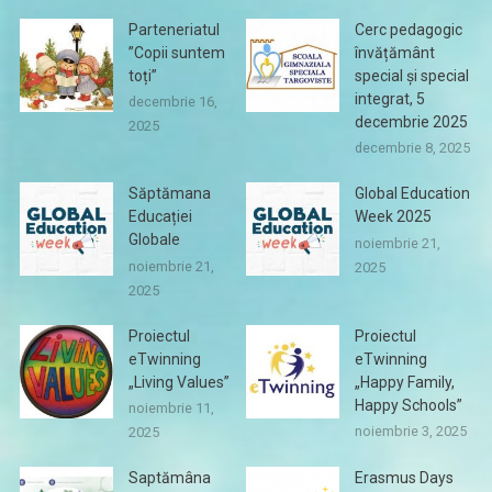
Parteneriatul
Cerc pedagogic
”Copii suntem
învățământ
toți”
special și special
integrat, 5
decembrie 16,
decembrie 2025
2025
decembrie 8, 2025
Săptămana
Global Education
Educației
Week 2025
Globale
noiembrie 21,
noiembrie 21,
2025
2025
Proiectul
Proiectul
eTwinning
eTwinning
„Living Values”
„Happy Family,
Happy Schools”
noiembrie 11,
noiembrie 3, 2025
2025
Saptămâna
Erasmus Days