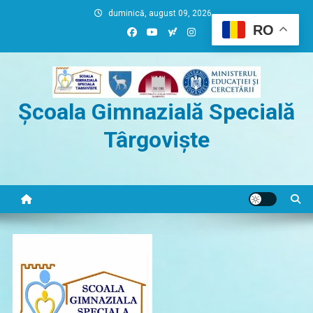
Skip
duminică, august 09, 2026
to
RO
content
Școala Gimnazială Specială
Târgoviște