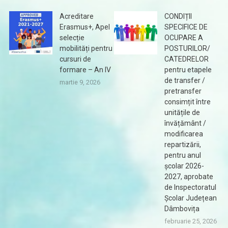
Acreditare
CONDIȚII
Erasmus+, Apel
SPECIFICE DE
selecție
OCUPARE A
mobilități pentru
POSTURILOR/
cursuri de
CATEDRELOR
formare – An IV
pentru etapele
de transfer /
martie 9, 2026
pretransfer
consimțit între
unitățile de
învățământ /
modificarea
repartizării,
pentru anul
școlar 2026-
2027, aprobate
de Inspectoratul
Școlar Județean
Dâmbovița
februarie 25, 2026