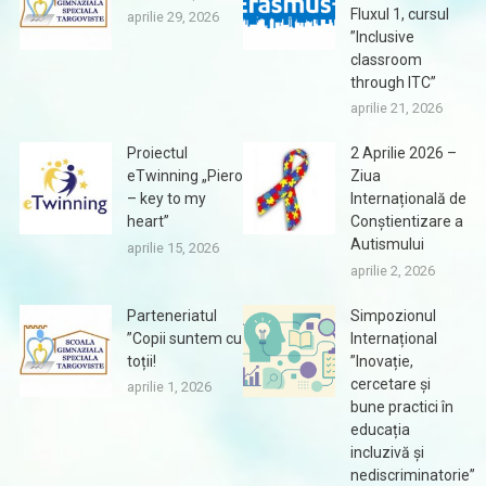
Fluxul 1, cursul
aprilie 29, 2026
”Inclusive
classroom
through ITC”
aprilie 21, 2026
Proiectul
2 Aprilie 2026 –
eTwinning „Piero
Ziua
– key to my
Internațională de
heart”
Conștientizare a
Autismului
aprilie 15, 2026
aprilie 2, 2026
Parteneriatul
Simpozionul
”Copii suntem cu
Internațional
toții!
”Inovație,
cercetare și
aprilie 1, 2026
bune practici în
educația
incluzivă și
nediscriminatorie”