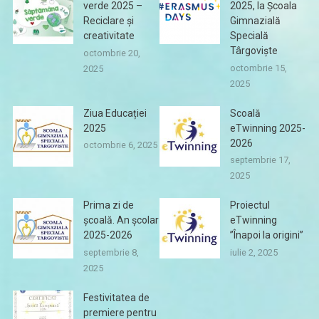
verde 2025 –
2025, la Școala
Reciclare și
Gimnazială
creativitate
Specială
Târgoviște
octombrie 20,
octombrie 15,
2025
2025
Ziua Educației
Scoală
2025
eTwinning 2025-
2026
octombrie 6, 2025
septembrie 17,
2025
Prima zi de
Proiectul
școală. An școlar
eTwinning
2025-2026
”Înapoi la origini”
septembrie 8,
iulie 2, 2025
2025
Festivitatea de
premiere pentru