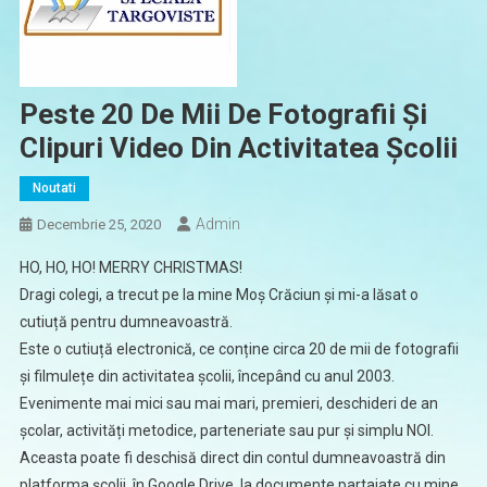
Peste 20 De Mii De Fotografii Și
Clipuri Video Din Activitatea Școlii
Noutati
Admin
Decembrie 25, 2020
HO, HO, HO! MERRY CHRISTMAS!
Dragi colegi, a trecut pe la mine Moș Crăciun și mi-a lăsat o
cutiuță pentru dumneavoastră.
Este o cutiuță electronică, ce conține circa 20 de mii de fotografii
și filmulețe din activitatea școlii, începând cu anul 2003.
Evenimente mai mici sau mai mari, premieri, deschideri de an
școlar, activități metodice, parteneriate sau pur și simplu NOI.
Aceasta poate fi deschisă direct din contul dumneavoastră din
platforma școlii, în Google Drive, la documente partajate cu mine,