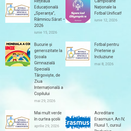
Rețeaua
Campioane
Educațională
Naționale la
„Speranța”,
Fotbal Unificat!
Râmnicu Sărat –
iunie 12, 2026
2026
iunie 15, 2026
Bucurie și
Fotbal pentru
generozitate la
Prietenie și
Școala
Incluziune
Gimnazială
mai 8, 2026
Specială
Târgoviște, de
Ziua
Internațională a
Copilului
mai 29, 2026
Mai mult verde
Acreditare
în curtea școlii
Erasmus+, An IV,
Fluxul 1, cursul
aprilie 29, 2026