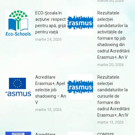
martie 30, 2026
ECO-Școala în
Rezultatele
acțiune: respect
selecției
pentru apă, grijă
candidaturilor la
pentru viață
activitățile de
formare tip job
martie 24, 2026
shadowing din
cadrul Acreditării
Erasmus+, An V
martie 20, 2026
Acreditare
Rezultatele
Erasmus+, Apel
selecției
selecție job
candidaturilor la
shadowing – An
cursurile de
V
formare din
cadrul Acreditării
martie 13, 2026
Erasmus+, An IV
martie 13, 2026
Acreditare
CONDIȚII