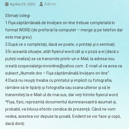
Admin
Aprilie 29, 2020
Stimați colegi
1.Fișa săptămânală de învățare on-line trebuie completată în
format WORD (de preferat la computer – merge și pe telefon dar
este mai greu).
2.După ce o completați, dacă se poate, o printați și o semnați.
3.În această situație, atât fișierul word cât și o poză a ei (dacă o
puteți realiza) se va transmite printr-un e-Mail, la adresa nou
creată
scspecialatgv.invonline@yahoo.com
. E-mail-ul va avea ca
subiect „Numele dvs – Fișa săptămânală învățare on-line”.
4.Dacă nu reușiți treaba cu printatul și implicit cu fotografia,
rămâne să le tipăriți și fotografia sau scana ulterior și să le
transmiteți la e-Mail-ul de mai sus, dar veți trimite fișierul word.
*Fișa, fizic, reprezintă documentul dumneavoastră asumat și,
probabil, va înlocui efectiv condica de prezență. Când ne vom
vedea, acestea vor depuse la școală. Evident se vor face și copii,
dacă doriți.