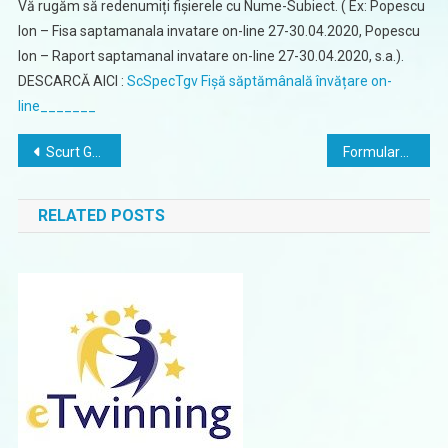
Vă rugăm să redenumiți fișierele cu Nume-Subiect. ( Ex: Popescu
Ion – Fisa saptamanala invatare on-line 27-30.04.2020, Popescu
Ion – Raport saptamanal invatare on-line 27-30.04.2020, s.a.).
DESCARCĂ AICI :
ScSpecTgv Fișă săptămânală învățare on-
line_______
Navigare
Scurt Ghid – CONECTARE WathsApp la calculator
Formularul „Raport săptămânal privind procesul de învățare on-line” – Săptămâna 27-30.04.2020
în
RELATED POSTS
articole