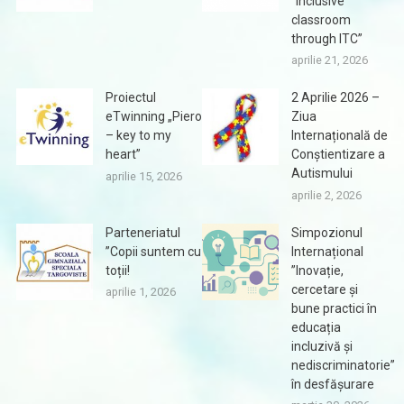
”Inclusive
classroom
through ITC”
aprilie 21, 2026
Proiectul
2 Aprilie 2026 –
eTwinning „Piero
Ziua
– key to my
Internațională de
heart”
Conștientizare a
Autismului
aprilie 15, 2026
aprilie 2, 2026
Parteneriatul
Simpozionul
”Copii suntem cu
Internațional
toții!
”Inovație,
cercetare și
aprilie 1, 2026
bune practici în
educația
incluzivă și
nediscriminatorie”
în desfășurare