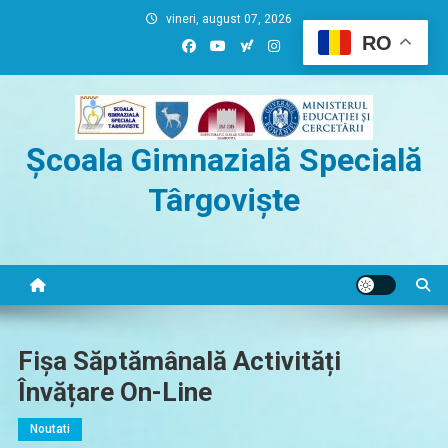
Skip
vineri, august 07, 2026
to
RO
content
Școala Gimnazială Specială
Târgoviște
Fișa Săptămânală Activități
Învățare On-Line
Noutati