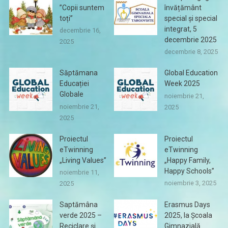
”Copii suntem
învățământ
toți”
special și special
integrat, 5
decembrie 16,
decembrie 2025
2025
decembrie 8, 2025
Săptămana
Global Education
Educației
Week 2025
Globale
noiembrie 21,
noiembrie 21,
2025
2025
Proiectul
Proiectul
eTwinning
eTwinning
„Living Values”
„Happy Family,
Happy Schools”
noiembrie 11,
noiembrie 3, 2025
2025
Saptămâna
Erasmus Days
verde 2025 –
2025, la Școala
Reciclare și
Gimnazială