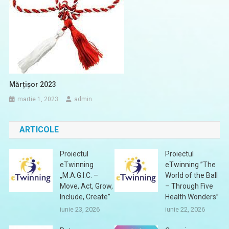
Mărțișor 2023
martie 1, 2023
admin
ARTICOLE
Proiectul
Proiectul
eTwinning
eTwinning ”The
„M.A.G.I.C. –
World of the Ball
Move, Act, Grow,
– Through Five
Include, Create”
Health Wonders”
iunie 23, 2026
iunie 22, 2026