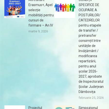
Erasmus+, Apel
SPECIFICE DE
selecție
OCUPARE A
mobilități pentru
POSTURILOR/
cursuri de
CATEDRELOR
formare – An IV
pentru etapele
de transfer /
martie 9, 2026
pretransfer
consimțit între
unitățile de
învățământ /
modificarea
repartizării,
pentru anul
școlar 2026-
2027, aprobate
de Inspectoratul
Școlar Județean
Dâmbovița
februarie 25, 2026
Proiectul
Simpozionul