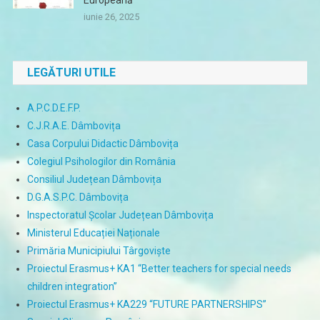
iunie 26, 2025
LEGĂTURI UTILE
A.P.C.D.E.F.P.
C.J.R.A.E. Dâmbovița
Casa Corpului Didactic Dâmbovița
Colegiul Psihologilor din România
Consiliul Județean Dâmbovița
D.G.A.S.P.C. Dâmbovița
Inspectoratul Școlar Județean Dâmbovița
Ministerul Educației Naționale
Primăria Municipiului Târgoviște
Proiectul Erasmus+ KA1 “Better teachers for special needs
children integration”
Proiectul Erasmus+ KA229 “FUTURE PARTNERSHIPS”