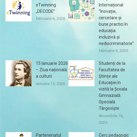
eTwinning
Internațional
„DECODE”
”Inovație,
cercetare și
februarie 6, 2026
bune practici în
educația
incluzivă și
nediscriminatorie”
februarie 6, 2026
15 Ianuarie 2026
Studenți de la
– Ziua națională
Facultatea de
a culturii
Științe ale
Educației în
ianuarie 15, 2026
vizită la Școala
Gimnazială
Specială
Târgoviște
decembrie 16,
2025
Parteneriatul
Cerc pedagogic