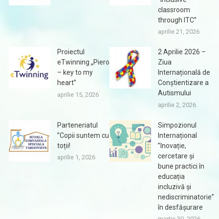
classroom
through ITC”
aprilie 21, 2026
Proiectul
2 Aprilie 2026 –
eTwinning „Piero
Ziua
– key to my
Internațională de
heart”
Conștientizare a
Autismului
aprilie 15, 2026
aprilie 2, 2026
Parteneriatul
Simpozionul
”Copii suntem cu
Internațional
toții!
”Inovație,
cercetare și
aprilie 1, 2026
bune practici în
educația
incluzivă și
nediscriminatorie”
în desfășurare
martie 30, 2026