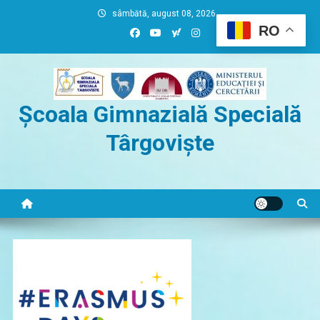
Skip
sâmbătă, august 08, 2026
to
RO
content
Școala Gimnazială Specială
Târgoviște