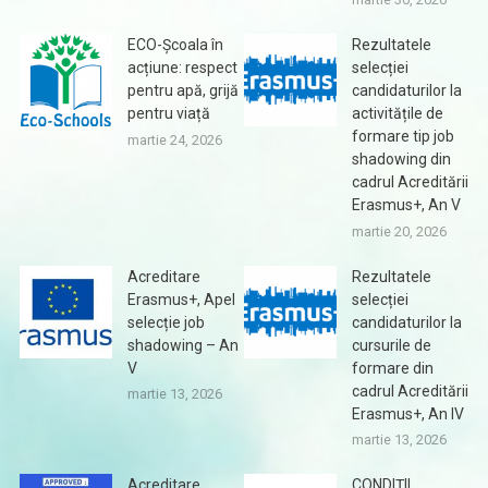
ECO-Școala în
Rezultatele
acțiune: respect
selecției
pentru apă, grijă
candidaturilor la
pentru viață
activitățile de
formare tip job
martie 24, 2026
shadowing din
cadrul Acreditării
Erasmus+, An V
martie 20, 2026
Acreditare
Rezultatele
Erasmus+, Apel
selecției
selecție job
candidaturilor la
shadowing – An
cursurile de
V
formare din
cadrul Acreditării
martie 13, 2026
Erasmus+, An IV
martie 13, 2026
Acreditare
CONDIȚII