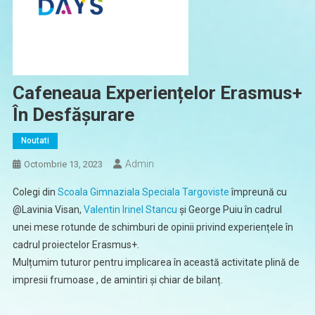
Cafeneaua Experiențelor Erasmus+
În Desfășurare
Noutati
Admin
Octombrie 13, 2023
Colegi din
Scoala Gimnaziala Speciala Targoviste
împreună cu
@Lavinia Visan,
Valentin Irinel Stancu
și George Puiu în cadrul
unei mese rotunde de schimburi de opinii privind experiențele în
cadrul proiectelor Erasmus+.
Mulțumim tuturor pentru implicarea în această activitate plină de
impresii frumoase , de amintiri și chiar de bilanț.