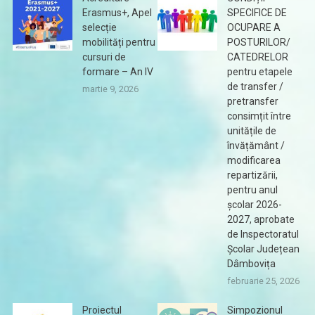
Erasmus+, Apel
SPECIFICE DE
selecție
OCUPARE A
mobilități pentru
POSTURILOR/
cursuri de
CATEDRELOR
formare – An IV
pentru etapele
de transfer /
martie 9, 2026
pretransfer
consimțit între
unitățile de
învățământ /
modificarea
repartizării,
pentru anul
școlar 2026-
2027, aprobate
de Inspectoratul
Școlar Județean
Dâmbovița
februarie 25, 2026
Proiectul
Simpozionul