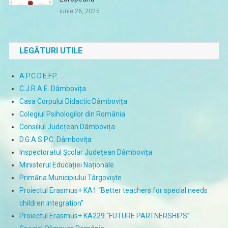
iunie 26, 2025
LEGĂTURI UTILE
A.P.C.D.E.F.P.
C.J.R.A.E. Dâmbovița
Casa Corpului Didactic Dâmbovița
Colegiul Psihologilor din România
Consiliul Județean Dâmbovița
D.G.A.S.P.C. Dâmbovița
Inspectoratul Școlar Județean Dâmbovița
Ministerul Educației Naționale
Primăria Municipiului Târgoviște
Proiectul Erasmus+ KA1 “Better teachers for special needs
children integration”
Proiectul Erasmus+ KA229 “FUTURE PARTNERSHIPS”