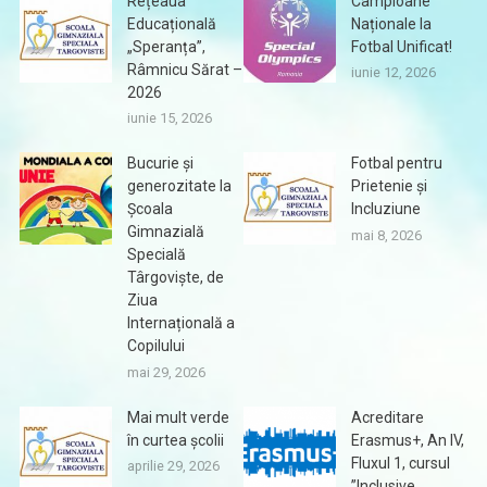
Rețeaua
Campioane
Educațională
Naționale la
„Speranța”,
Fotbal Unificat!
Râmnicu Sărat –
iunie 12, 2026
2026
iunie 15, 2026
Bucurie și
Fotbal pentru
generozitate la
Prietenie și
Școala
Incluziune
Gimnazială
mai 8, 2026
Specială
Târgoviște, de
Ziua
Internațională a
Copilului
mai 29, 2026
Mai mult verde
Acreditare
în curtea școlii
Erasmus+, An IV,
Fluxul 1, cursul
aprilie 29, 2026
”Inclusive