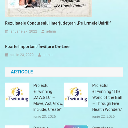
Rezultatele Concursului Interjudeţean „Pe Urmele Unirii!”
ianuarie 27, 2022
admin
Foarte Important! Învățare On-Line
aprilie 23, 2020
admin
ARTICOLE
Proiectul
Proiectul
eTwinning
eTwinning ”The
„M.A.G.I.C. –
World of the Ball
Move, Act, Grow,
– Through Five
Include, Create”
Health Wonders”
iunie 23, 2026
iunie 22, 2026