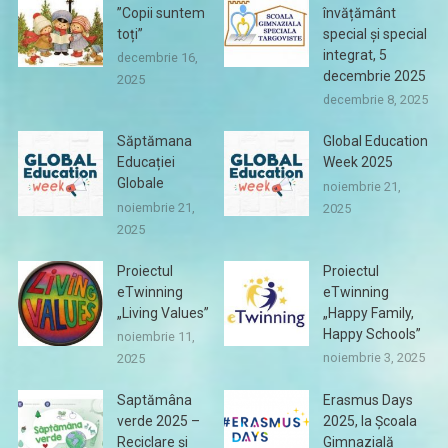
”Copii suntem
învățământ
toți”
special și special
integrat, 5
decembrie 16,
decembrie 2025
2025
decembrie 8, 2025
Săptămana
Global Education
Educației
Week 2025
Globale
noiembrie 21,
noiembrie 21,
2025
2025
Proiectul
Proiectul
eTwinning
eTwinning
„Living Values”
„Happy Family,
Happy Schools”
noiembrie 11,
noiembrie 3, 2025
2025
Saptămâna
Erasmus Days
verde 2025 –
2025, la Școala
Reciclare și
Gimnazială