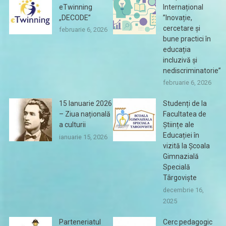
eTwinning
Internațional
„DECODE”
”Inovație,
cercetare și
februarie 6, 2026
bune practici în
educația
incluzivă și
nediscriminatorie”
februarie 6, 2026
15 Ianuarie 2026
Studenți de la
– Ziua națională
Facultatea de
a culturii
Științe ale
Educației în
ianuarie 15, 2026
vizită la Școala
Gimnazială
Specială
Târgoviște
decembrie 16,
2025
Parteneriatul
Cerc pedagogic