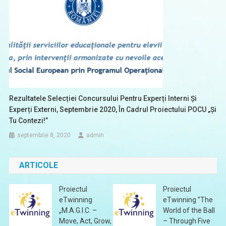
Rezultatele Selecției Concursului Pentru Experți Interni Și
Experți Externi, Septembrie 2020, În Cadrul Proiectului POCU „Și
Tu Contezi!”
septembrie 8, 2020
admin
ARTICOLE
Proiectul
Proiectul
eTwinning
eTwinning ”The
„M.A.G.I.C. –
World of the Ball
Move, Act, Grow,
– Through Five