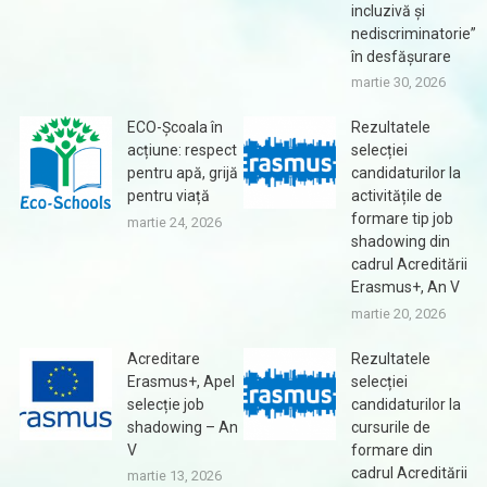
incluzivă și
nediscriminatorie”
în desfășurare
martie 30, 2026
ECO-Școala în
Rezultatele
acțiune: respect
selecției
pentru apă, grijă
candidaturilor la
pentru viață
activitățile de
formare tip job
martie 24, 2026
shadowing din
cadrul Acreditării
Erasmus+, An V
martie 20, 2026
Acreditare
Rezultatele
Erasmus+, Apel
selecției
selecție job
candidaturilor la
shadowing – An
cursurile de
V
formare din
cadrul Acreditării
martie 13, 2026