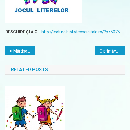
DESCHIDE ȘI AICI :
http://lectura.bibliotecadigitala.ro/?p=5075
Navigare
Mărțișor 2022 – Elevii școlii au confecționat cele mai frumoase mărțișoare
O primăvară frumoasă, cu sănătate, liniște și pace!
în
RELATED POSTS
articole