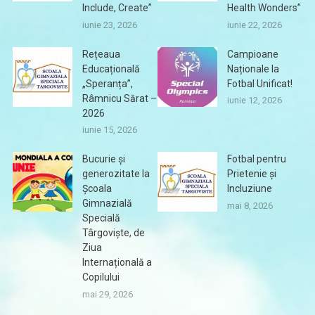
Include, Create”
Health Wonders”
iunie 23, 2026
iunie 22, 2026
Rețeaua
Campioane
Educațională
Naționale la
„Speranța”,
Fotbal Unificat!
Râmnicu Sărat –
iunie 12, 2026
2026
iunie 15, 2026
Bucurie și
Fotbal pentru
generozitate la
Prietenie și
Școala
Incluziune
Gimnazială
mai 8, 2026
Specială
Târgoviște, de
Ziua
Internațională a
Copilului
mai 29, 2026