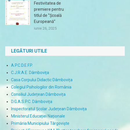
Festivitatea de
premiere pentru
titlul de ”Școală
Europeană”
iunie 26, 2025
LEGĂTURI UTILE
A.P.C.D.E.F.P.
C.J.R.A.E. Dâmbovița
Casa Corpului Didactic Dâmbovița
Colegiul Psihologilor din România
Consiliul Județean Dâmbovița
D.G.A.S.P.C. Dâmbovița
Inspectoratul Școlar Județean Dâmbovița
Ministerul Educației Naționale
Primăria Municipiului Târgoviște