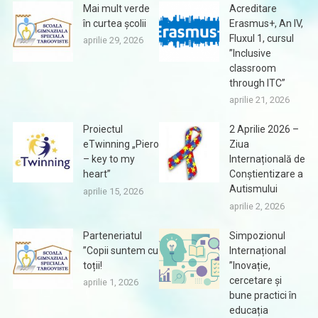
Mai mult verde
Acreditare
în curtea școlii
Erasmus+, An IV,
Fluxul 1, cursul
aprilie 29, 2026
”Inclusive
classroom
through ITC”
aprilie 21, 2026
Proiectul
2 Aprilie 2026 –
eTwinning „Piero
Ziua
– key to my
Internațională de
heart”
Conștientizare a
Autismului
aprilie 15, 2026
aprilie 2, 2026
Parteneriatul
Simpozionul
”Copii suntem cu
Internațional
toții!
”Inovație,
cercetare și
aprilie 1, 2026
bune practici în
educația