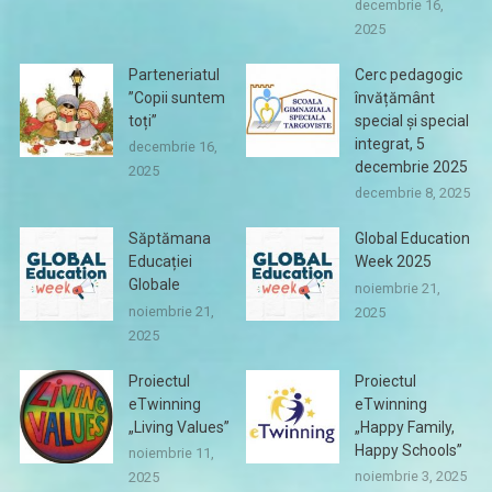
decembrie 16,
2025
Parteneriatul
Cerc pedagogic
”Copii suntem
învățământ
toți”
special și special
integrat, 5
decembrie 16,
decembrie 2025
2025
decembrie 8, 2025
Săptămana
Global Education
Educației
Week 2025
Globale
noiembrie 21,
noiembrie 21,
2025
2025
Proiectul
Proiectul
eTwinning
eTwinning
„Living Values”
„Happy Family,
Happy Schools”
noiembrie 11,
noiembrie 3, 2025
2025