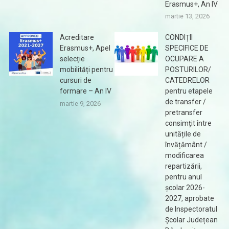
Erasmus+, An IV
martie 13, 2026
Acreditare
CONDIȚII
Erasmus+, Apel
SPECIFICE DE
selecție
OCUPARE A
mobilități pentru
POSTURILOR/
cursuri de
CATEDRELOR
formare – An IV
pentru etapele
de transfer /
martie 9, 2026
pretransfer
consimțit între
unitățile de
învățământ /
modificarea
repartizării,
pentru anul
școlar 2026-
2027, aprobate
de Inspectoratul
Școlar Județean