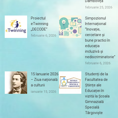
Dâmbovița
februarie 25, 2026
Proiectul
Simpozionul
eTwinning
Internațional
„DECODE”
”Inovație,
cercetare și
februarie 6, 2026
bune practici în
educația
incluzivă și
nediscriminatorie”
februarie 6, 2026
15 Ianuarie 2026
Studenți de la
– Ziua națională
Facultatea de
a culturii
Științe ale
Educației în
ianuarie 15, 2026
vizită la Școala
Gimnazială
Specială
Târgoviște