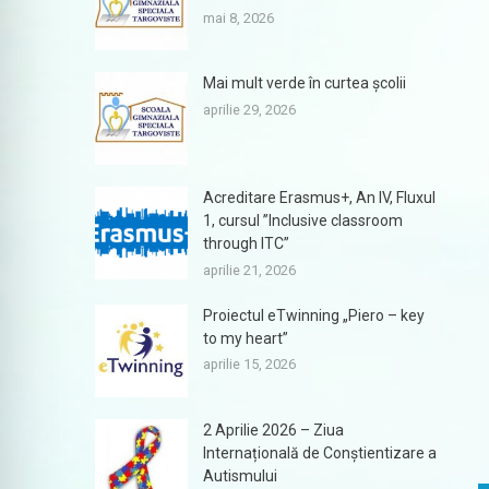
mai 8, 2026
Mai mult verde în curtea școlii
aprilie 29, 2026
Acreditare Erasmus+, An IV, Fluxul
1, cursul ”Inclusive classroom
through ITC”
aprilie 21, 2026
Proiectul eTwinning „Piero – key
to my heart”
aprilie 15, 2026
2 Aprilie 2026 – Ziua
Internațională de Conștientizare a
Autismului