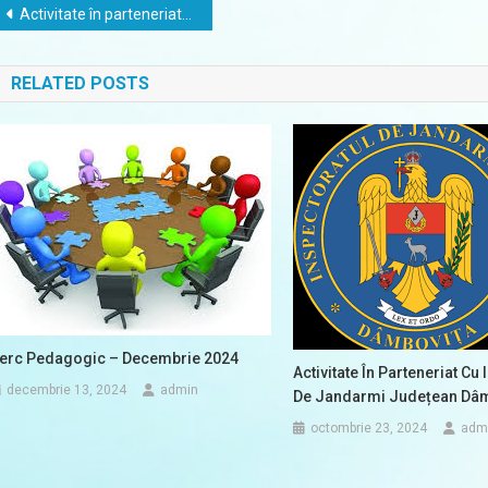
Navigare
Activitate în parteneriat cu „Școala de balet Daniela Rotari”
în
RELATED POSTS
articole
erc Pedagogic – Decembrie 2024
Activitate În Parteneriat Cu
decembrie 13, 2024
admin
De Jandarmi Județean Dâ
octombrie 23, 2024
adm