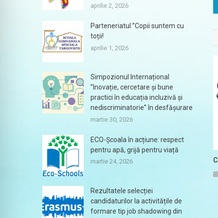
aprilie 2, 2026
Parteneriatul ”Copii suntem cu
toții!
aprilie 1, 2026
Simpozionul Internațional
”Inovație, cercetare și bune
practici în educația incluzivă și
nediscriminatorie” în desfășurare
martie 30, 2026
ECO-Școala în acțiune: respect
pentru apă, grijă pentru viață
C
martie 24, 2026
Rezultatele selecției
candidaturilor la activitățile de
formare tip job shadowing din