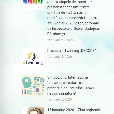
pentru etapele de transfer /
pretransfer consimțit între
unitățile de învățământ /
modificarea repartizării, pentru
anul școlar 2026-2027, aprobate
de Inspectoratul Școlar Județean
Dâmbovița
februarie 25, 2026
Proiectul eTwinning „DECODE”
februarie 6, 2026
Simpozionul Internațional
”Inovație, cercetare și bune
practici în educația incluzivă și
nediscriminatorie”
februarie 6, 2026
15 Ianuarie 2026 – Ziua națională