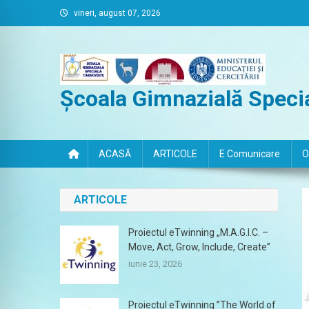
Skip
vineri, august 07, 2026
to
content
Școala Gimnazială Specia
ACASĂ
ARTICOLE
E Comunicare
O
ARTICOLE
Proiectul eTwinning „M.A.G.I.C. –
Move, Act, Grow, Include, Create”
iunie 23, 2026
Proiectul eTwinning ”The World of